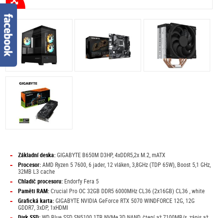
-
Základní deska:
GIGABYTE B650M D3HP, 4xDDR5,2x M.2, mATX
-
Procesor:
AMD Ryzen 5 7600, 6 jader, 12 vláken, 3,8GHz (TDP 65W), Boost 5,1 GHz,
32MB L3 cache
-
Chladič procesoru:
Endorfy Fera 5
-
Paměti RAM:
Crucial Pro OC 32GB DDR5 6000MHz CL36 (2x16GB) CL36 , white
-
Grafická karta:
GIGABYTE NVIDIA GeForce RTX 5070 WINDFORCE 12G, 12G
GDDR7, 3xDP, 1xHDMI
-
Disk SSD:
WD Blue SSD SN5100 1TB NVMe,3D NAND, čtení až 7100MB/s, zápis až