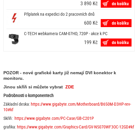
3 890 Kč
do košíku
Příplatek na expedici do 2 pracovních dnů
600 Kč
do košíku
C-TECH webkamera CAM-07HD, 720P - akce k PC
199 Kč
do košíku
POZOR - nové grafické karty již nemají DVI konektor k
monitoru.
Jinou skříň si můžete vybrat
ZDE
Podrobnosti o komponentech
Základní deska:
https://www.gigabyte.com/Motherboard/B650M-D3HP-rev-
10#kf
Skříň:
https://www.gigabyte.com/PC-Case/GB-C201P
grafika:
https://www.gigabyte.com/Graphics-Card/GV-N5070WF3OC-12GD#kf