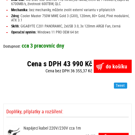
6700MB/s, životnost 600TBW, QLC
-
Mechanika:
bez mechaniky, můžete zvolit externí variantu v příplatcích
-
Zdroj:
Cooler Master 750W MWE Gold 3 (GXII), 120mm, 80+ Gold, Plně modulární,
ATX 3.1
-
Skříň:
GIGABYTE C201 PANORAMIC, 2xUSB 3.0, 3x 120mm ARGB Fan, černá
-
Operační systém:
Windows 11 PRO OEM 64 bit
cca 3 pracovníc dny
Dostupnost:
Cena s DPH 43 990 Kč
do košíku
Cena bez DPH 36 355,37 Kč
Tweet
Doplňky, příplatky a rozšíření:
Napájecí kabel 220V/230V cca 1m