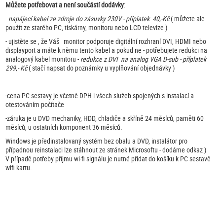
Můžete potřebovat a není součástí dodávky
:
-
napájecí kabel ze zdroje do zásuvky 230V - příplatek 40,-Kč
( můžete ale
použít ze starého PC, tiskárny, monitoru nebo LCD televize )
- ujistěte se , že Váš monitor podporuje digitální rozhraní DVI, HDMI nebo
displayport a máte k němu tento kabel a pokud ne - potřebujete redukci na
analogový kabel monitoru -
redukce z DVI na analog VGA D-sub - příplatek
299,- Kč
( stačí napsat do poznámky u vyplňování objednávky )
-cena PC sestavy je včetně DPH i všech služeb spojených s instalací a
otestováním počítače
-záruka je u DVD mechaniky, HDD, chladiče a skříně 24 měsíců, paměti 60
měsíců, u ostatních komponent 36 měsíců.
Windows je předinstalovaný systém bez obalu a DVD, instalátor pro
případnou reinstalaci lze stáhnout ze stránek Microsoftu - dodáme odkaz )
V případě potřeby příjmu wi-fi signálu je nutné přidat do košíku k PC sestavě
wifi kartu.