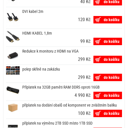
40 Kč
do košíku
DVI kabel 2m
120 Kč
do košíku
HDMI KABEL 1,8m
99 Kč
do košíku
Redukce k monitoru z HDMI na VGA
299 Kč
do košíku
polep skříně na zakázku
299 Kč
do košíku
Příplatek na 32GB paměti RAM DDR5 oproti 16GB
4 990 Kč
do košíku
příplatek na dodání obalů od komponent ve zvláštním balíku
100 Kč
do košíku
příplatek na výměnu 2TB SSD místo 1TB SSD