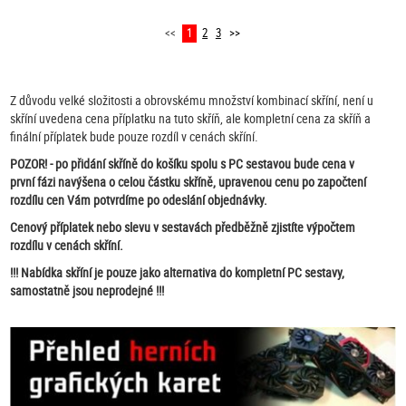
<<
1
2
3
>>
Z důvodu velké složitosti a obrovskému množství kombinací skříní, není u
skříní uvedena cena příplatku na tuto skříň, ale kompletní cena za skříň a
finální příplatek bude pouze rozdíl v cenách skříní.
POZOR! - po přidání skříně do košíku spolu s PC sestavou bude cena v
první fázi navýšena o celou částku skříně, upravenou cenu po započtení
rozdílu cen Vám potvrdíme po odeslání objednávky.
Cenový příplatek nebo slevu
v sestavách předběžně
zjistíte výpočtem
rozdílu v cenách skříní.
!!! Nabídka skříní je pouze jako alternativa do kompletní PC sestavy,
samostatně jsou neprodejné !!!