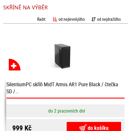
SKŘÍNĚ NA VÝBĚR
Řadit:
od nejlevnějšího
od nejdražšího
SilentiumPC skříň MidT Armis AR1 Pure Black / čtečka
SD /…
do 2 pracovních dní
999 Kč
do košíku