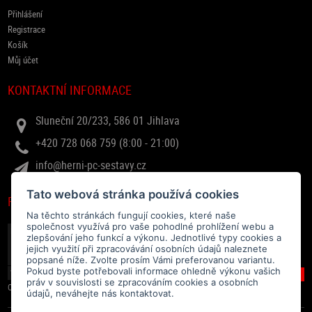
Přihlášení
Registrace
Košík
Můj účet
KONTAKTNÍ INFORMACE
Sluneční 20/233, 586 01 Jihlava
+420 728 068 759 (8:00 - 21:00)
info@herni-pc-sestavy.cz
Tato webová stránka používá cookies
RYCHLÝ DOTAZ
Na těchto stránkách fungují cookies, které naše
společnost využívá pro vaše pohodlné prohlížení webu a
zlepšování jeho funkcí a výkonu. Jednotlivé typy cookies a
jejich využití při zpracovávání osobních údajů naleznete
popsané níže. Zvolte prosím Vámi preferovanou variantu.
Pokud byste potřebovali informace ohledně výkonu vašich
práv v souvislosti se zpracováním cookies a osobních
Odesláním souhlasíte se
zpracováním osobních údajů
.
údajů, neváhejte nás kontaktovat.