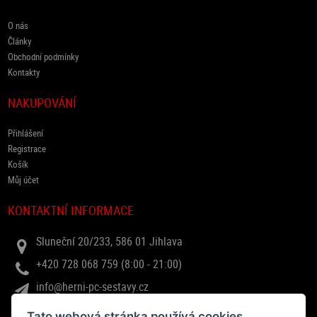
O nás
Články
Obchodní podmínky
Kontakty
NAKUPOVÁNÍ
Přihlášení
Registrace
Košík
Můj účet
KONTAKTNÍ INFORMACE
Sluneční 20/233, 586 01 Jihlava
+420 728 068 759 (8:00 - 21:00)
info@herni-pc-sestavy.cz
Tato webová stránka používá cookies