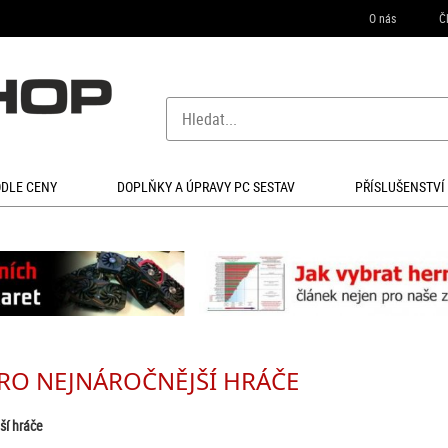
O nás
Č
ODLE CENY
DOPLŇKY A ÚPRAVY PC SESTAV
PŘÍSLUŠENSTVÍ
PRO NEJNÁROČNĚJŠÍ HRÁČE
ší hráče