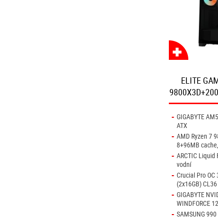
ELITE GAM
9800X3D+200
-
GIGABYTE AM5 
ATX
-
AMD Ryzen 7 9
8+96MB cache,
-
ARCTIC Liquid F
vodní
-
Crucial Pro O
(2x16GB) CL36 
-
GIGABYTE NVID
WINDFORCE 12
-
SAMSUNG 990 