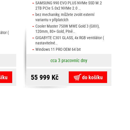
-
SAMSUNG 990 EVO PLUS NVMe SSD M.2
2TB PCIe 5.0x2 NVMe 2.0 …
-
bez mechaniky, můžete zvolit externí
variantu v příplatcích
-
Cooler Master 750W MWE Gold 3 (GXII),
120mm, 80+ Gold, Plně…
átor (
-
GIGABYTE C301 GLASS, 4x RGB ventilátor (
nastavitelné…
-
Windows 11 PRO OEM 64 bit
cca 3 pracovníc dny
55 999 Kč
šíku
do košíku