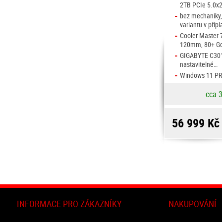
2TB PCIe 5.0x
-
bez mechaniky, 
variantu v přípl
-
Cooler Master 
120mm, 80+ Go
-
GIGABYTE C301 
nastavitelné…
-
Windows 11 PR
cca 
56 999 Kč
INFORMACE PRO ZÁKAZNÍKY
NAKUPOVÁNÍ