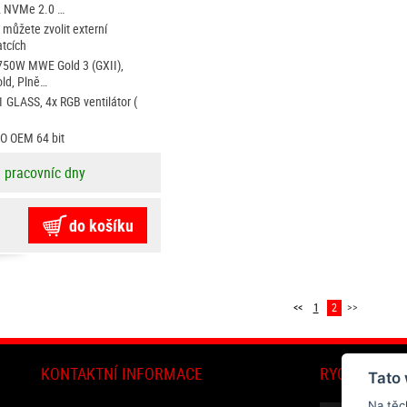
2 NVMe 2.0 …
můžete zvolit externí
atcích
750W MWE Gold 3 (GXII),
ld, Plně…
GLASS, 4x RGB ventilátor (
O OEM 64 bit
3 pracovníc dny
do košíku
<<
1
2
>>
KONTAKTNÍ INFORMACE
RYCHLÝ DOT
Tato
Na těc