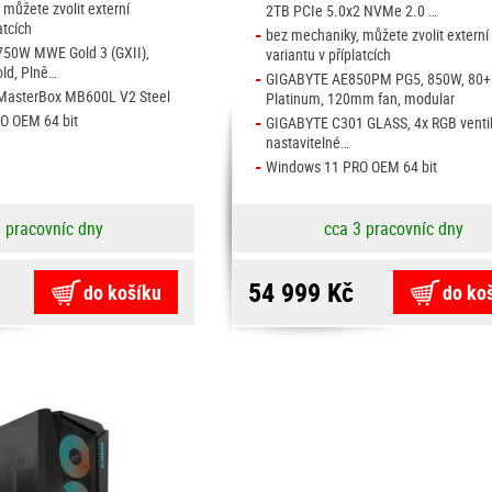
můžete zvolit externí
2TB PCIe 5.0x2 NVMe 2.0 …
atcích
-
bez mechaniky, můžete zvolit externí
750W MWE Gold 3 (GXII),
variantu v příplatcích
ld, Plně…
-
GIGABYTE AE850PM PG5, 850W, 80+
 MasterBox MB600L V2 Steel
Platinum, 120mm fan, modular
-
O OEM 64 bit
GIGABYTE C301 GLASS, 4x RGB ventil
nastavitelné…
-
Windows 11 PRO OEM 64 bit
3 pracovníc dny
cca 3 pracovníc dny
54 999 Kč
do košíku
do ko