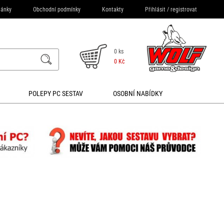
lánky
Obchodní podmínky
Kontakty
Přihlásit
/
registrovat
0 ks
0 Kč
POLEPY PC SESTAV
OSOBNÍ NABÍDKY