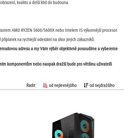
brazení, kvalitu a delší klid do budouna.
procesorem AMD RYZEN 5600/5600X nebo Intelem I5 výkonnější procesor.
příplatek na rychlejší odeslání na úkor jiných zákazníků.
ší emailovou adresu a my Vám výběr objektivně posoudíme a vybereme
alitním komponentům nebo naopak dražší bude pro většinu uživatelů
Řadit:
od nejlevnějšího
od nejdražšího