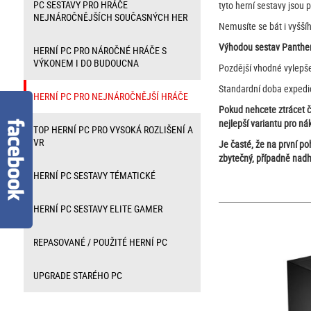
PC SESTAVY PRO HRÁČE
tyto herní sestavy jsou 
NEJNÁROČNĚJŠÍCH SOUČASNÝCH HER
Nemusíte se bát i vyššíh
Výhodou sestav Panther j
HERNÍ PC PRO NÁROČNÉ HRÁČE S
VÝKONEM I DO BUDOUCNA
Pozdější vhodné vylepše
Standardní doba expedice
HERNÍ PC PRO NEJNÁROČNĚJŠÍ HRÁČE
Pokud nehcete ztrácet 
nejlepší variantu pro ná
TOP HERNÍ PC PRO VYSOKÁ ROZLIŠENÍ A
VR
Je časté, že na první p
zbytečný, případně nad
HERNÍ PC SESTAVY TÉMATICKÉ
HERNÍ PC SESTAVY ELITE GAMER
REPASOVANÉ / POUŽITÉ HERNÍ PC
UPGRADE STARÉHO PC