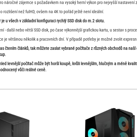
pro náročné zájemce s požadavkem na vysoký herní výkon pro nejvyšší nastavení zo
o rozlišení než fulHD, ovšem na 4K to pořád ještě není ideální.
e u všech v základní konfiguraci rychlý SSD disk do m.2 slotu.
ní - další nebo větší SSD disk, po čase výkonnější grafickou kartu, u sestav s 
 je většinou několik a pracovních dní. V případě potřeby je možné zvolit expresní 
čas čtením článků, tak můžete zaslat vybrané počítače z různých obchodů na na
kup.
ohled levnější počítač může být horší koupě, kvůli levnějším, hlučným a méně kv
hodnocený vůči reálné ceně.