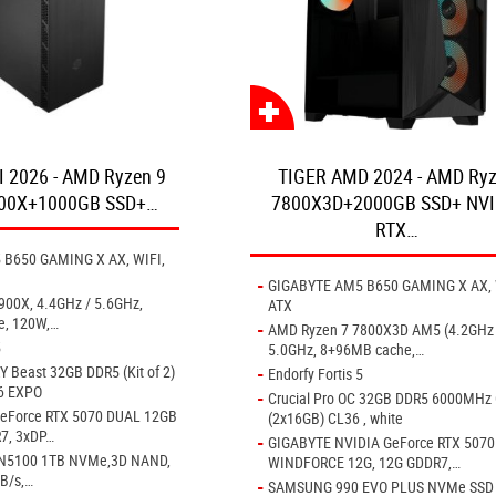
 2026 - AMD Ryzen 9
TIGER AMD 2024 - AMD Ry
900X+1000GB SSD+…
7800X3D+2000GB SSD+ NVI
RTX…
B650 GAMING X AX, WIFI,
-
GIGABYTE AM5 B650 GAMING X AX, 
900X, 4.4GHz / 5.6GHz,
ATX
e, 120W,…
-
AMD Ryzen 7 7800X3D AM5 (4.2GHz 
5
5.0GHz, 8+96MB cache,…
-
Beast 32GB DDR5 (Kit of 2)
Endorfy Fortis 5
6 EXPO
-
Crucial Pro OC 32GB DDR5 6000MHz
eForce RTX 5070 DUAL 12GB
(2x16GB) CL36 , white
7, 3xDP…
-
GIGABYTE NVIDIA GeForce RTX 5070
SN5100 1TB NVMe,3D NAND,
WINDFORCE 12G, 12G GDDR7,…
B/s,…
-
SAMSUNG 990 EVO PLUS NVMe SSD