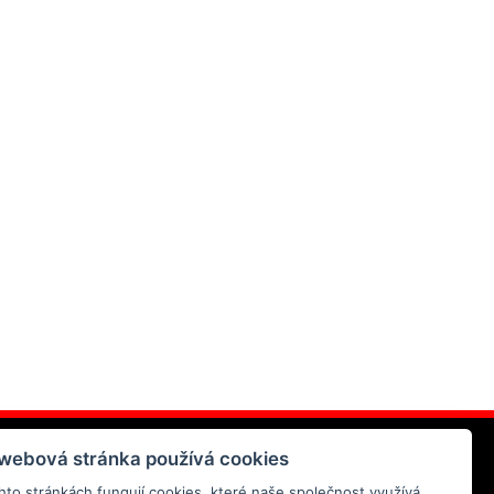
AZ
 webová stránka používá cookies
hto stránkách fungují cookies, které naše společnost využívá