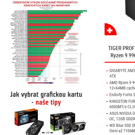
TIGER PROFI
Ryzen 9 9
-
GIGABYTE AM5 
ATX
-
AMD Ryzen 9 9
12+64MB cach
-
Endorfy Fortis 
-
KINGSTON FURY 
6000MT/s CL3
-
ASUS NVIDIA G
OC, 12GB GDDR
-
WD Blue SSD 
čtení až 7100M