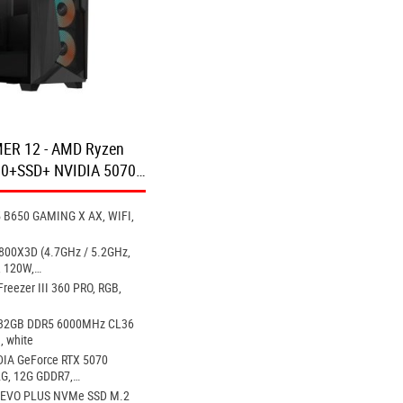
ER 12 - AMD Ryzen
0+SSD+ NVIDIA 5070…
B650 GAMING X AX, WIFI,
800X3D (4.7GHz / 5.2GHz,
 120W,…
reezer III 360 PRO, RGB,
C 32GB DDR5 6000MHz CL36
, white
IA GeForce RTX 5070
G, 12G GDDR7,…
EVO PLUS NVMe SSD M.2