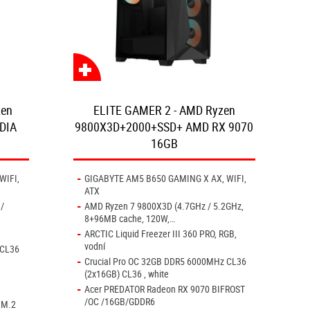
zen
ELITE GAMER 2 - AMD Ryzen
DIA
9800X3D+2000+SSD+ AMD RX 9070
16GB
-
WIFI,
GIGABYTE AM5 B650 GAMING X AX, WIFI,
ATX
-
/
AMD Ryzen 7 9800X3D (4.7GHz / 5.2GHz,
8+96MB cache, 120W,…
-
ARCTIC Liquid Freezer III 360 PRO, RGB,
vodní
 CL36
-
Crucial Pro OC 32GB DDR5 6000MHz CL36
(2x16GB) CL36 , white
-
Acer PREDATOR Radeon RX 9070 BIFROST
/OC /16GB/GDDR6
 M.2