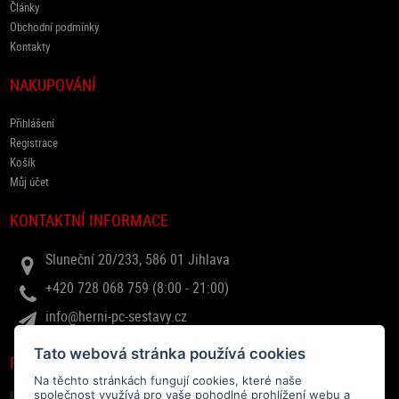
Články
Obchodní podmínky
Kontakty
NAKUPOVÁNÍ
Přihlášení
Registrace
Košík
Můj účet
KONTAKTNÍ INFORMACE
Sluneční 20/233, 586 01 Jihlava
+420 728 068 759 (8:00 - 21:00)
info@herni-pc-sestavy.cz
Tato webová stránka používá cookies
RYCHLÝ DOTAZ
Na těchto stránkách fungují cookies, které naše
společnost využívá pro vaše pohodlné prohlížení webu a