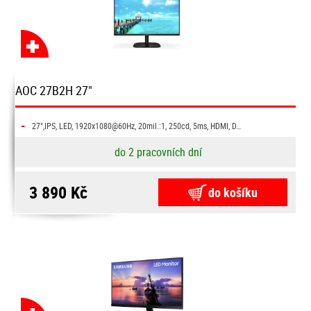
AOC 27B2H 27"
-
27",IPS, LED, 1920x1080@60Hz, 20mil.:1, 250cd, 5ms, HDMI, D…
do 2 pracovních dní
3 890 Kč
do košíku