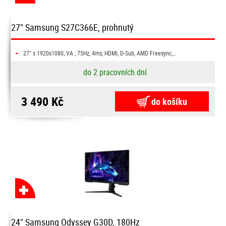
27" Samsung S27C366E, prohnutý
-
27" s 1920x1080, VA , 75Hz, 4ms, HDMI, D-Sub, AMD Freesync,…
do 2 pracovních dní
3 490 Kč
do košíku
24" Samsung Odyssey G30D, 180Hz