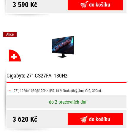
3 590 Kč
do košíku
Akce
Gigabyte 27" GS27FA, 180Hz
-
27", 1920×1080@120Hz, IPS, 16:9 širokoúhlý, 4ms GtG, 300cd…
do 2 pracovních dní
3 620 Kč
do košíku