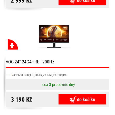
2 999 Kč
do košíku
AOC 24" 24G4HRE - 200Hz
-
24"1920x1080,IPS,200Hz,2xHDMI,1xDP,Repro
cca 3 pracovníc dny
3 190 Kč
do košíku