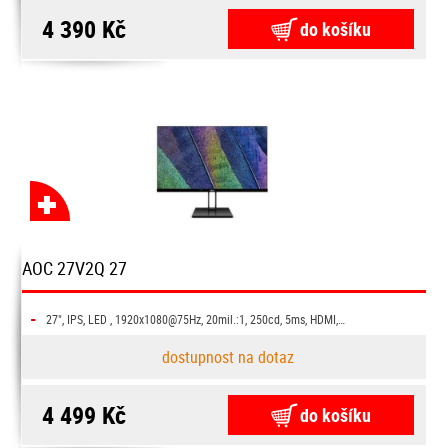
4 390 Kč
do košíku
AOC 27V2Q 27
-
27", IPS, LED , 1920x1080@75Hz, 20mil.:1, 250cd, 5ms, HDMI,…
dostupnost na dotaz
4 499 Kč
do košíku