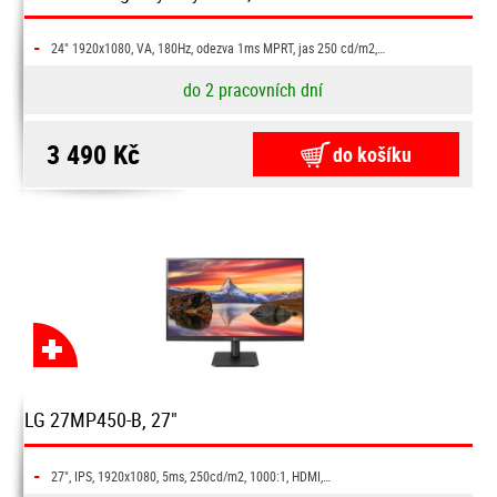
-
24" 1920x1080, VA, 180Hz, odezva 1ms MPRT, jas 250 cd/m2,…
do 2 pracovních dní
3 490 Kč
do košíku
LG 27MP450-B, 27"
-
27", IPS, 1920x1080, 5ms, 250cd/m2, 1000:1, HDMI,…