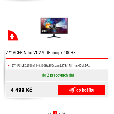
27" ACER Nitro VG270UEbmiipx 100Hz
-
27" IPS LED,2560x1440,100Hz,350cd/m2,178/178,1ms,HDMI,DP…
do 2 pracovních dní
4 499 Kč
do košíku
<<
1
2
>>