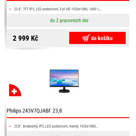
-
23.8", TFT IPS, LED podsvícení, Full HD 1920x1080, 1000:1,…
do 2 pracovních dní
2 999 Kč
do košíku
Philips 243V7QJABF 23,8
-
23,8", širokoúhlý, IPS, LED podsvícení, matný, 1920x1080,…