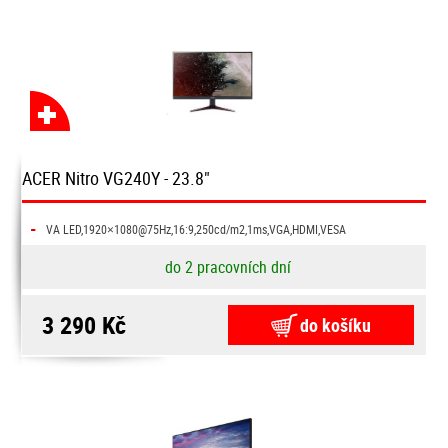
ACER Nitro VG240Y - 23.8"
-
VA LED,1920×1080@75Hz,16:9,250cd/m2,1ms,VGA,HDMI,VESA
do 2 pracovních dní
3 290 Kč
do košíku