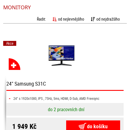
MONITORY
Řadit:
od nejlevnějšího
od nejdražšího
Akce
24" Samsung S31C
-
24" s 1920x1080, IPS , 75Hz, 5ms, HDMI, D-Sub, AMD Freesync
do 2 pracovních dní
1 949 Kč
do košíku