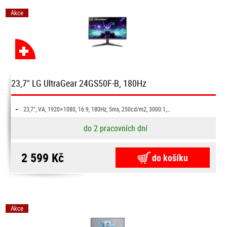
Akce
23,7" LG UltraGear 24GS50F-B, 180Hz
-
23,7", VA, 1920×1080, 16:9, 180Hz, 5ms, 250cd/m2, 3000:1,…
do 2 pracovních dní
2 599 Kč
do košíku
Akce