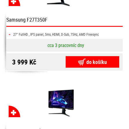
Samsung F27T350F
-
27" FullHD , IPS panel, 5ms, HDMI, D-Sub, 75Hz, AMD Freesync
cca 3 pracovníc dny
3 999 Kč
do košíku