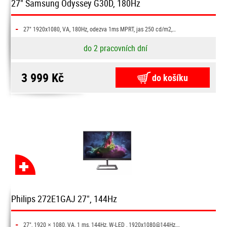
27" Samsung Odyssey G30D, 180Hz
-
27" 1920x1080, VA, 180Hz, odezva 1ms MPRT, jas 250 cd/m2,…
do 2 pracovních dní
3 999 Kč
do košíku
Philips 272E1GAJ 27", 144Hz
-
27", 1920 × 1080, VA, 1 ms, 144Hz, W-LED , 1920x1080@144Hz,…