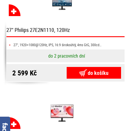
27" Philips 27E2N1110, 120Hz
-
27", 1920×1080@120Hz, IPS, 16:9 širokoúhlý, 4ms GtG, 300cd…
do 2 pracovních dní
2 599 Kč
do košíku