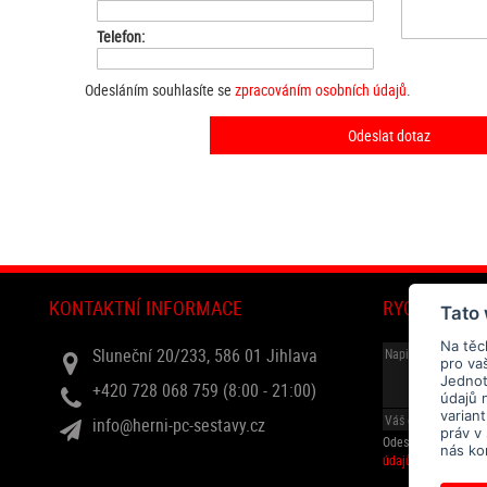
Telefon:
Odesláním souhlasíte se
zpracováním osobních údajů
.
KONTAKTNÍ INFORMACE
RYCHLÝ DOT
Tato
Na těc
Sluneční 20/233, 586 01 Jihlava
pro va
Jednotl
+420 728 068 759 (8:00 - 21:00)
údajů 
varian
info@herni-pc-sestavy.cz
práv v
Odesláním souhlasí
nás ko
údajů
.