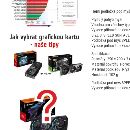
Herní podložka pod my
Plynulý pohyb myši
Vhodná pro všechny typ
Vysoce přilnavá neklou
SIZE S, SPEED SURFAC
Podložka pod myš SPEED
Vysoce přilnavá neklouz
Specifikace:
Rozměry: 250 x 200 x 
Materiál povrchu: Polye
Materiál podkladu: Pryž
Hmotnost: 102 g
Podložka pod myš SPEED
Vysoce přilnavá neklouz