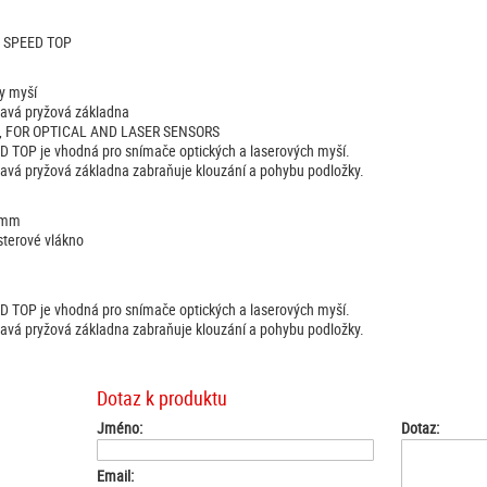
š SPEED TOP
y myší
zavá pryžová základna
E, FOR OPTICAL AND LASER SENSORS
 TOP je vhodná pro snímače optických a laserových myší.
avá pryžová základna zabraňuje klouzání a pohybu podložky.
3 mm
sterové vlákno
 TOP je vhodná pro snímače optických a laserových myší.
avá pryžová základna zabraňuje klouzání a pohybu podložky.
Dotaz k produktu
Jméno:
Dotaz:
Email: