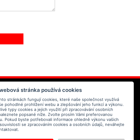
AZ
 webová stránka používá cookies
hto stránkách fungují cookies, které naše společnost využívá
še pohodlné prohlížení webu a zlepšování jeho funkcí a výkonu.
ivé typy cookies a jejich využití při zpracovávání osobních
naleznete popsané níže. Zvolte prosím Vámi preferovanou
tu. Pokud byste potřebovali informace ohledně výkonu vašich
 souvislosti se zpracováním cookies a osobních údajů, neváhejte
te se
zpracováním osobních
ntaktovat.