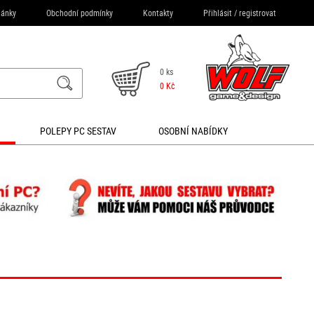
lánky
Obchodní podmínky
Kontakty
Přihlásit
/
registrovat
0 ks
0 Kč
POLEPY PC SESTAV
OSOBNÍ NABÍDKY