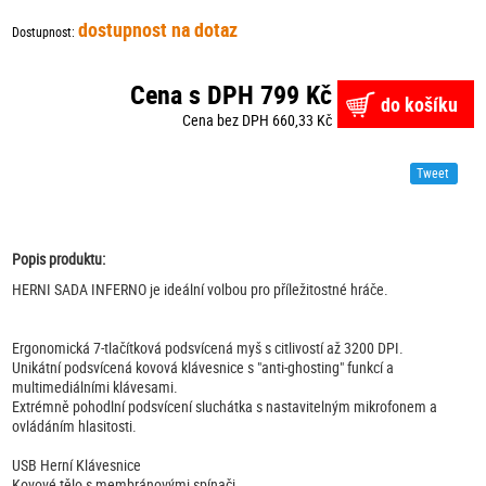
dostupnost na dotaz
Dostupnost:
Cena s DPH 799 Kč
do košíku
Cena bez DPH 660,33 Kč
Tweet
Popis produktu:
HERNI SADA INFERNO je ideální volbou pro příležitostné hráče.
Ergonomická 7-tlačítková podsvícená myš s citlivostí až 3200 DPI.
Unikátní podsvícená kovová klávesnice s "anti-ghosting" funkcí a
multimediálními klávesami.
Extrémně pohodlní podsvícení sluchátka s nastavitelným mikrofonem a
ovládáním hlasitosti.
USB Herní Klávesnice
Kovové tělo s membránovými spínači