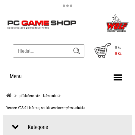
0 ks
0 Kč
Menu
příslušenství
klávesnice
Yenkee YGS 01 Inferno, set klávesnice+myš+sluchátka
Kategorie