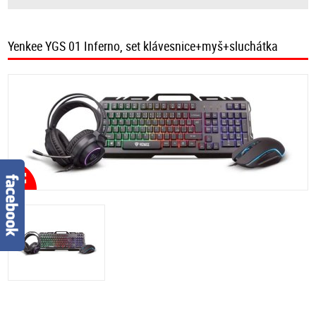
Yenkee YGS 01 Inferno, set klávesnice+myš+sluchátka