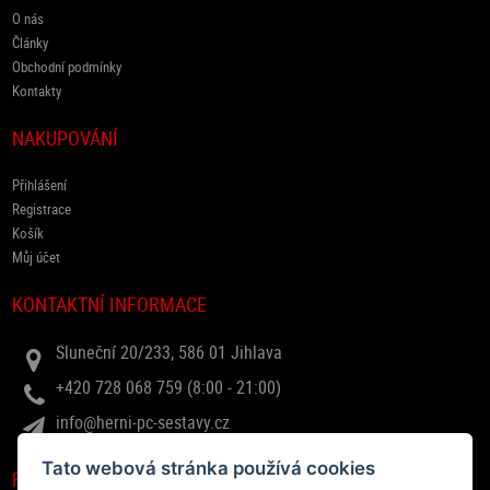
O nás
Články
Obchodní podmínky
Kontakty
NAKUPOVÁNÍ
Přihlášení
Registrace
Košík
Můj účet
KONTAKTNÍ INFORMACE
Sluneční 20/233, 586 01 Jihlava
+420 728 068 759 (8:00 - 21:00)
info@herni-pc-sestavy.cz
Tato webová stránka používá cookies
RYCHLÝ DOTAZ