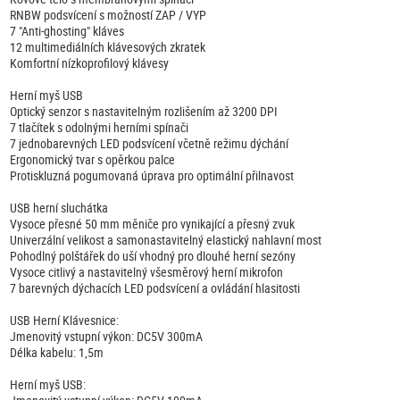
RNBW podsvícení s možností ZAP / VYP
7 "Anti-ghosting" kláves
12 multimediálních klávesových zkratek
Komfortní nízkoprofilový klávesy
Herní myš USB
Optický senzor s nastavitelným rozlišením až 3200 DPI
7 tlačítek s odolnými herními spínači
7 jednobarevných LED podsvícení včetně režimu dýchání
Ergonomický tvar s opěrkou palce
Protiskluzná pogumovaná úprava pro optimální přilnavost
USB herní sluchátka
Vysoce přesné 50 mm měniče pro vynikající a přesný zvuk
Univerzální velikost a samonastavitelný elastický nahlavní most
Pohodlný polštářek do uší vhodný pro dlouhé herní sezóny
Vysoce citlivý a nastavitelný všesměrový herní mikrofon
7 barevných dýchacích LED podsvícení a ovládání hlasitosti
USB Herní Klávesnice:
Jmenovitý vstupní výkon: DC5V 300mA
Délka kabelu: 1,5m
Herní myš USB: