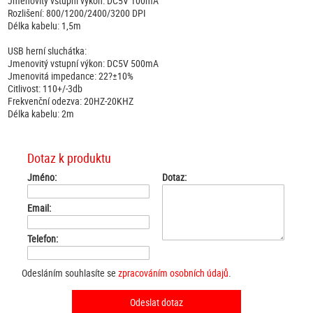
Jmenovitý vstupní výkon: DC5V 100mA
Rozlišení: 800/1200/2400/3200 DPI
Délka kabelu: 1,5m
USB herní sluchátka:
Jmenovitý vstupní výkon: DC5V 500mA
Jmenovitá impedance: 22?±10%
Citlivost: 110+/-3db
Frekvenční odezva: 20HZ-20KHZ
Délka kabelu: 2m
Dotaz k produktu
Jméno:
Dotaz:
Email:
Telefon:
Odesláním souhlasíte se
zpracováním osobních údajů
.