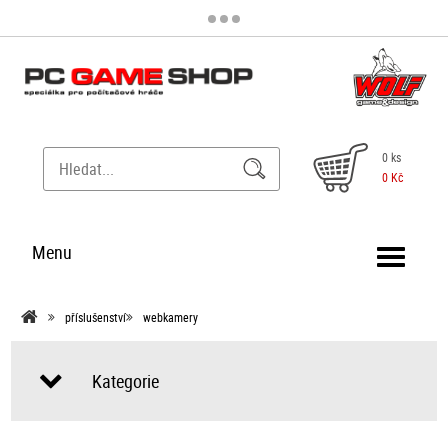
0 ks
0 Kč
Menu
příslušenství
webkamery
Kategorie