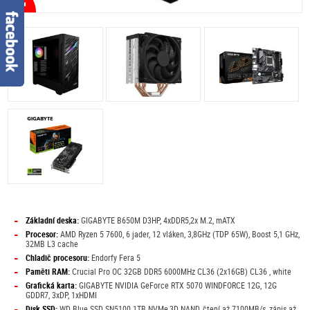
-
Základní deska:
GIGABYTE B650M D3HP, 4xDDR5,2x M.2, mATX
-
Procesor:
AMD Ryzen 5 7600, 6 jader, 12 vláken, 3,8GHz (TDP 65W), Boost 5,1 GHz,
32MB L3 cache
-
Chladič procesoru:
Endorfy Fera 5
-
Paměti RAM:
Crucial Pro OC 32GB DDR5 6000MHz CL36 (2x16GB) CL36 , white
-
Grafická karta:
GIGABYTE NVIDIA GeForce RTX 5070 WINDFORCE 12G, 12G
GDDR7, 3xDP, 1xHDMI
-
Disk SSD:
WD Blue SSD SN5100 1TB NVMe,3D NAND, čtení až 7100MB/s, zápis až