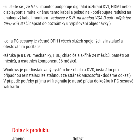
- ujistěte se , že Váš monitor podporuje digitální rozhraní DVI, HDMI nebo
displayport a máte k němu tento kabel a pokud ne - potřebujete redukci na
analogový kabel monitoru -
redukce z DVI na analog VGA D-sub - příplatek
299,- Kč
( stačí napsat do poznámky u vyplňování objednávky )
-cena PC sestavy je včetně DPH i všech služeb spojených s instalací a
otestováním počítače
-záruka je u DVD mechaniky, HDD, chladiče a skříně 24 měsíců, paměti 60
měsíců, u ostatních komponent 36 měsíců.
Windows je předinstalovaný systém bez obalu a DVD, instalátor pro
případnou reinstalaci lze stáhnout ze stránek Microsoftu - dodáme odkaz )
V případě potřeby příjmu wi-fi signálu je nutné přidat do košíku k PC sestavě
wifi kartu.
Dotaz k produktu
Jméno:
Dotaz: