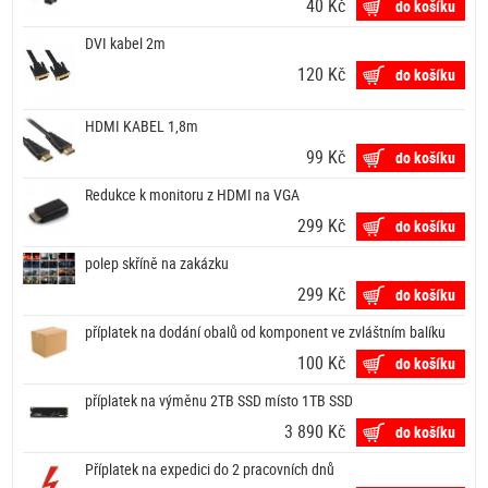
40 Kč
do košíku
DVI kabel 2m
120 Kč
do košíku
HDMI KABEL 1,8m
99 Kč
do košíku
Redukce k monitoru z HDMI na VGA
299 Kč
do košíku
polep skříně na zakázku
299 Kč
do košíku
příplatek na dodání obalů od komponent ve zvláštním balíku
100 Kč
do košíku
příplatek na výměnu 2TB SSD místo 1TB SSD
3 890 Kč
do košíku
Příplatek na expedici do 2 pracovních dnů