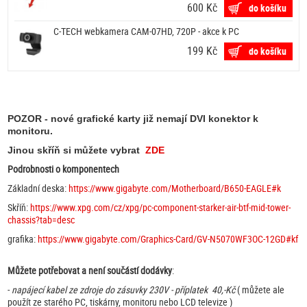
600 Kč
do košíku
C-TECH webkamera CAM-07HD, 720P - akce k PC
199 Kč
do košíku
POZOR - nové grafické karty již nemají DVI konektor k
monitoru.
Jinou skříň si můžete vybrat
ZDE
Podrobnosti o komponentech
Základní deska:
https://www.gigabyte.com/Motherboard/B650-EAGLE#k
Skříň:
https://www.xpg.com/cz/xpg/pc-component-starker-air-btf-mid-tower-
chassis?tab=desc
grafika:
https://www.gigabyte.com/Graphics-Card/GV-N5070WF3OC-12GD#kf
Můžete potřebovat a není součástí dodávky
:
-
napájecí kabel ze zdroje do zásuvky 230V - příplatek 40,-Kč
( můžete ale
použít ze starého PC, tiskárny, monitoru nebo LCD televize )