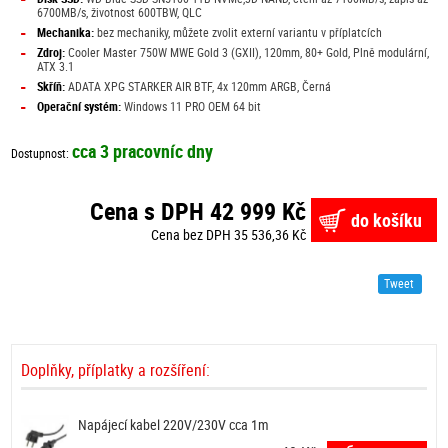
6700MB/s, životnost 600TBW, QLC
-
Mechanika:
bez mechaniky, můžete zvolit externí variantu v příplatcích
-
Zdroj:
Cooler Master 750W MWE Gold 3 (GXII), 120mm, 80+ Gold, Plně modulární,
ATX 3.1
-
Skříň:
ADATA XPG STARKER AIR BTF, 4x 120mm ARGB, Černá
-
Operační systém:
Windows 11 PRO OEM 64 bit
cca 3 pracovníc dny
Dostupnost:
Cena s DPH 42 999 Kč
do košíku
Cena bez DPH 35 536,36 Kč
Tweet
Doplňky, příplatky a rozšíření:
Napájecí kabel 220V/230V cca 1m