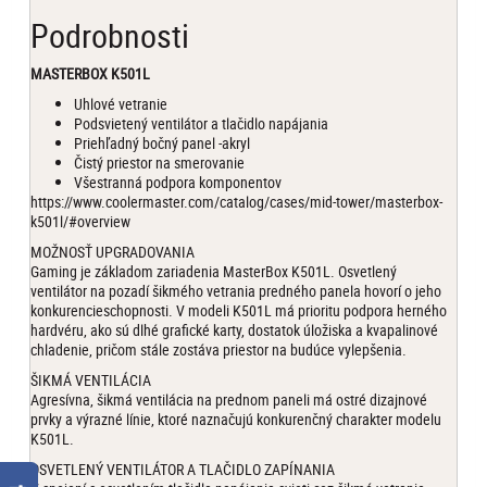
Podrobnosti
MASTERBOX K501L
Uhlové vetranie
Podsvietený ventilátor a tlačidlo napájania
Priehľadný bočný panel -akryl
Čistý priestor na smerovanie
Všestranná podpora komponentov
https://www.coolermaster.com/catalog/cases/mid-tower/masterbox-
k501l/#overview
MOŽNOSŤ UPGRADOVANIA
Gaming je základom zariadenia MasterBox K501L. Osvetlený
ventilátor na pozadí šikmého vetrania predného panela hovorí o jeho
konkurencieschopnosti. V modeli K501L má prioritu podpora herného
hardvéru, ako sú dlhé grafické karty, dostatok úložiska a kvapalinové
chladenie, pričom stále zostáva priestor na budúce vylepšenia.
ŠIKMÁ VENTILÁCIA
Agresívna, šikmá ventilácia na prednom paneli má ostré dizajnové
prvky a výrazné línie, ktoré naznačujú konkurenčný charakter modelu
K501L.
OSVETLENÝ VENTILÁTOR A TLAČIDLO ZAPÍNANIA