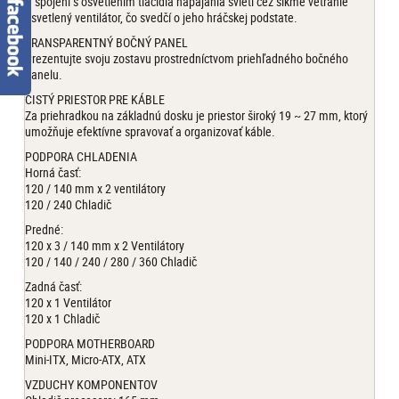
V spojení s osvetlením tlačidla napájania svieti cez šikmé vetranie
osvetlený ventilátor, čo svedčí o jeho hráčskej podstate.
TRANSPARENTNÝ BOČNÝ PANEL
Prezentujte svoju zostavu prostredníctvom priehľadného bočného
panelu.
ČISTÝ PRIESTOR PRE KÁBLE
Za priehradkou na základnú dosku je priestor široký 19 ~ 27 mm, ktorý
umožňuje efektívne spravovať a organizovať káble.
PODPORA CHLADENIA
Horná časť:
120 / 140 mm x 2 ventilátory
120 / 240 Chladič
Predné:
120 x 3 / 140 mm x 2 Ventilátory
120 / 140 / 240 / 280 / 360 Chladič
Zadná časť:
120 x 1 Ventilátor
120 x 1 Chladič
PODPORA MOTHERBOARD
Mini-ITX, Micro-ATX, ATX
VZDUCHY KOMPONENTOV