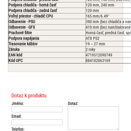
Podpera chladiča - horná časť
120 mm, 240 mm
Podpera chladiča - zadná časť
120 mm
Voľný priestor - chladič CPU
165 mm/6.49"
Odbavenie - PSU
390 mm (bez chladiča a na
Odbavenie - GFX
410 mm (bez nainštalovanéh
Prachové filtre
Horná časť, predná časť, sp
Podpora napájania
ATX PS2
Trasovanie káblov
19 ~ 27 mm
Záruka
2 roky
EAN kód
4719512090749
Kód UPC
884102063169
Dotaz k produktu
Jméno:
Dotaz:
Email:
Telefon: