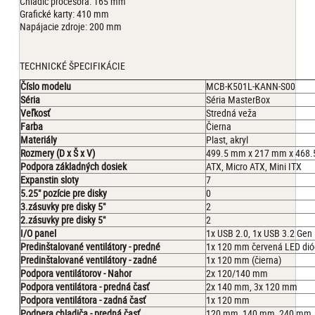
Chladič procesora: 165 mm
Grafické karty: 410 mm
Napájacie zdroje: 200 mm
TECHNICKÉ ŠPECIFIKÁCIE
Číslo modelu
MCB-K501L-KANN-S00
Séria
Séria MasterBox
Veľkosť
Stredná veža
Farba
Čierna
Materiály
Plast, akryl
Rozmery (D x Š x V)
499.5 mm x 217 mm x 468.5
Podpora základných dosiek
ATX, Micro ATX, Mini ITX
Expanstin sloty
7
5.25" pozície pre disky
0
3.zásuvky pre disky 5"
2
2.zásuvky pre disky 5"
2
I/O panel
1x USB 2.0, 1x USB 3.2 Gen
Predinštalované ventilátory - predné
1x 120 mm červená LED di
Predinštalované ventilátory - zadné
1x 120 mm (čierna)
Podpora ventilátorov - Nahor
2x 120/140 mm
Podpora ventilátora - predná časť
2x 140 mm, 3x 120 mm
Podpora ventilátora - zadná časť
1x 120 mm
Podpera chladiča - predná časť
120 mm, 140 mm, 240 mm,