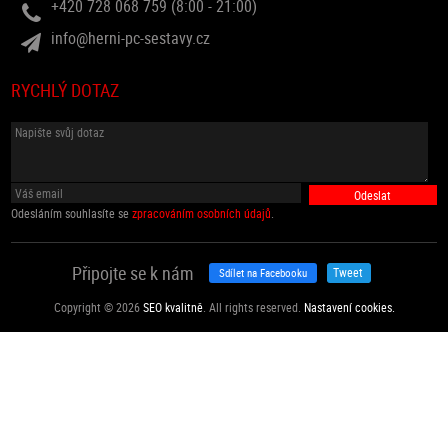
+420 728 068 759 (8:00 - 21:00)
info@herni-pc-sestavy.cz
RYCHLÝ DOTAZ
Odesláním souhlasíte se
zpracováním osobních údajů
.
Připojte se k nám
Tweet
Sdílet na Facebooku
Copyright © 2026
SEO kvalitně
. All rights reserved.
Nastavení cookies.