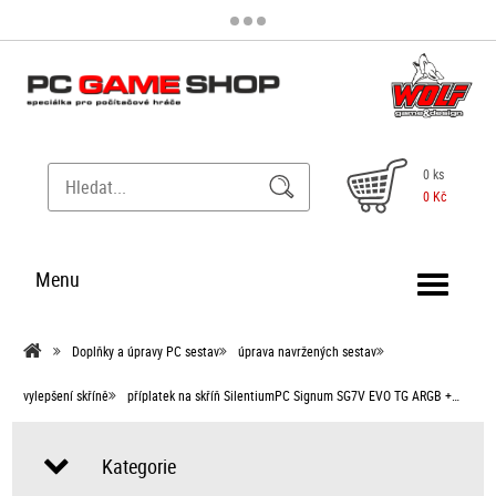
0 ks
0 Kč
Menu
Doplňky a úpravy PC sestav
úprava navržených sestav
vylepšení skříně
příplatek na skříň SilentiumPC Signum SG7V EVO TG ARGB +…
Kategorie