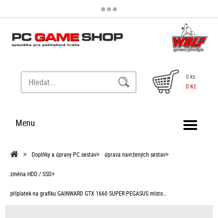
0 ks
0 Kč
Menu
Doplňky a úpravy PC sestav
úprava navržených sestav
změna HDD / SSD
příplatek na grafiku GAINWARD GTX 1660 SUPER PEGASUS místo…