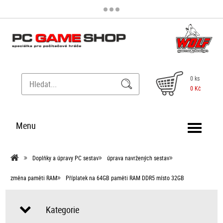
0 ks
0 Kč
Menu
Doplňky a úpravy PC sestav
úprava navržených sestav
změna paměti RAM
Příplatek na 64GB paměti RAM DDR5 místo 32GB
Kategorie