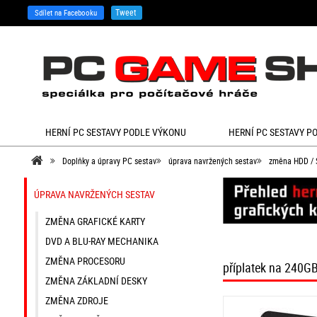
Tweet
Sdílet na Facebooku
HERNÍ PC SESTAVY PODLE VÝKONU
HERNÍ PC SESTAVY P
Doplňky a úpravy PC sestav
úprava navržených sestav
změna HDD / 
ÚPRAVA NAVRŽENÝCH SESTAV
ZMĚNA GRAFICKÉ KARTY
DVD A BLU-RAY MECHANIKA
ZMĚNA PROCESORU
příplatek na 240G
ZMĚNA ZÁKLADNÍ DESKY
ZMĚNA ZDROJE