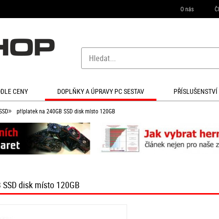
O nás
Č
ODLE CENY
DOPLŇKY A ÚPRAVY PC SESTAV
PŘÍSLUŠENSTVÍ
SSD
příplatek na 240GB SSD disk místo 120GB
B SSD disk místo 120GB