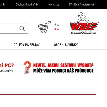
lánky
Obchodní podmínky
Kontakty
Přihlásit
/
registrovat
0 ks
0 Kč
POLEPY PC SESTAV
OSOBNÍ NABÍDKY