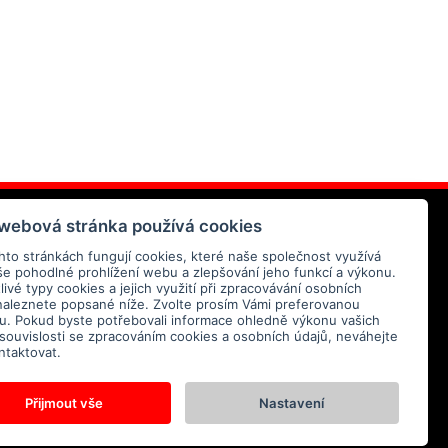
AZ
 webová stránka používá cookies
hto stránkách fungují cookies, které naše společnost využívá
še pohodlné prohlížení webu a zlepšování jeho funkcí a výkonu.
ivé typy cookies a jejich využití při zpracovávání osobních
naleznete popsané níže. Zvolte prosím Vámi preferovanou
tu. Pokud byste potřebovali informace ohledně výkonu vašich
 souvislosti se zpracováním cookies a osobních údajů, neváhejte
te se
zpracováním osobních
ntaktovat.
Přijmout vše
Nastavení
ights reserved.
Nastavení cookies.