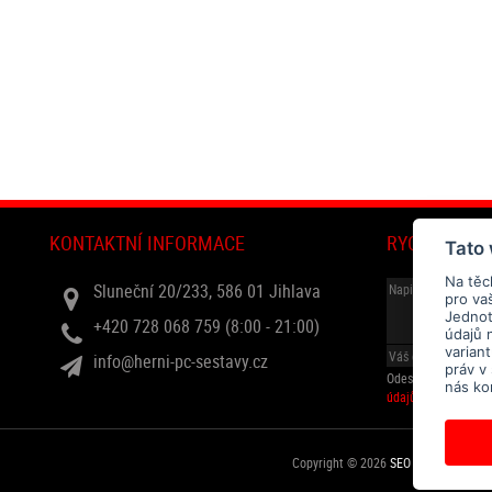
KONTAKTNÍ INFORMACE
RYCHLÝ DOT
Tato
Na těc
Sluneční 20/233, 586 01 Jihlava
pro va
Jednotl
+420 728 068 759 (8:00 - 21:00)
údajů 
varian
info@herni-pc-sestavy.cz
práv v
Odesláním souhlasí
nás ko
údajů
.
Copyright © 2026
SEO kvalitně
. All r