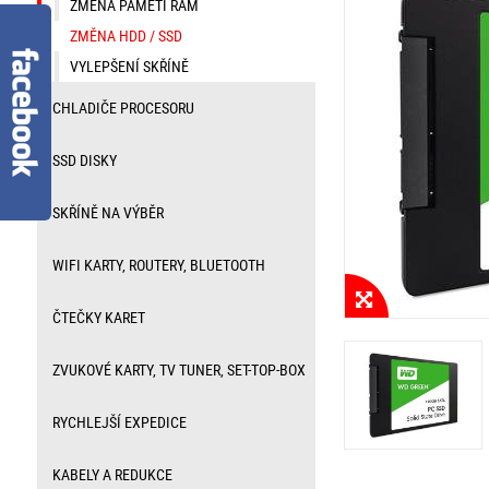
ZMĚNA PAMĚTI RAM
ZMĚNA HDD / SSD
VYLEPŠENÍ SKŘÍNĚ
CHLADIČE PROCESORU
SSD DISKY
SKŘÍNĚ NA VÝBĚR
WIFI KARTY, ROUTERY, BLUETOOTH
ČTEČKY KARET
ZVUKOVÉ KARTY, TV TUNER, SET-TOP-BOX
RYCHLEJŠÍ EXPEDICE
KABELY A REDUKCE