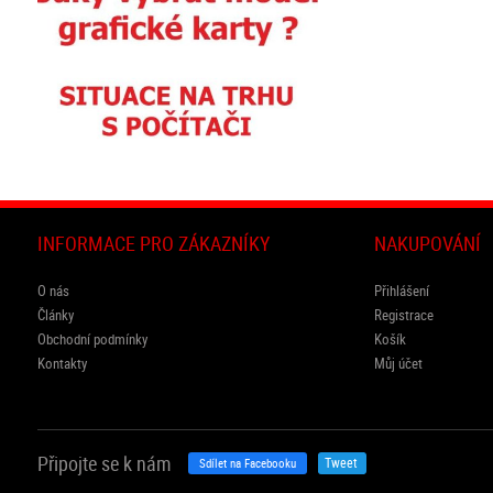
INFORMACE PRO ZÁKAZNÍKY
NAKUPOVÁNÍ
O nás
Přihlášení
Články
Registrace
Obchodní podmínky
Košík
Kontakty
Můj účet
Připojte se k nám
Tweet
Sdílet na Facebooku