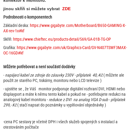
konektor k monitoru.
jinou skříň si můžete vybrat
ZDE
Podrobnosti o komponentech
Základní deska:
https://www.gigabyte.com/Motherboard/B650-GAMING-X-
AX-rev-1x#kf
Skříň:
https://www.chieftec.eu/products-detail/569/GA-01B-TG-OP
Grafika:
https://www.gigabyte.com/uk/Graphics-Card/GV-N407TSWF3MAX-
OC-16GD#kf
Můžete potřebovat a není součástí dodávky
:
-
napájecí kabel ze zdroje do zásuvky 230V - příplatek 40,-Kč
( můžete ale
použít ze starého PC, tiskárny, monitoru nebo LCD televize )
- ujistěte se , že Váš monitor podporuje digitální rozhraní DVI, HDMI nebo
displayport a máte k němu tento kabel a pokud ne - potřebujete redukci na
analogový kabel monitoru -
redukce z DVI na analog VGA D-sub - příplatek
299,- Kč
( stačí napsat do poznámky u vyplňování objednávky )
-cena PC sestavy je včetně DPH i všech služeb spojených s instalací a
otestováním počítače