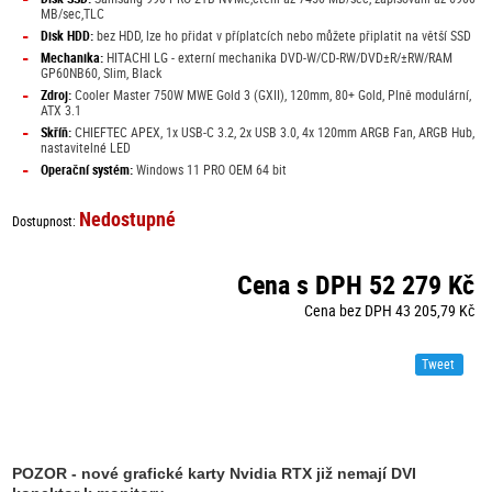
MB/sec,TLC
-
Disk HDD:
bez HDD, lze ho přidat v příplatcích nebo můžete připlatit na větší SSD
-
Mechanika:
HITACHI LG - externí mechanika DVD-W/CD-RW/DVD±R/±RW/RAM
GP60NB60, Slim, Black
-
Zdroj:
Cooler Master 750W MWE Gold 3 (GXII), 120mm, 80+ Gold, Plně modulární,
ATX 3.1
-
Skříň:
CHIEFTEC APEX, 1x USB-C 3.2, 2x USB 3.0, 4x 120mm ARGB Fan, ARGB Hub,
nastavitelné LED
-
Operační systém:
Windows 11 PRO OEM 64 bit
Nedostupné
Dostupnost:
Cena s DPH 52 279 Kč
Cena bez DPH 43 205,79 Kč
Tweet
POZOR - nové grafické karty Nvidia RTX již nemají DVI