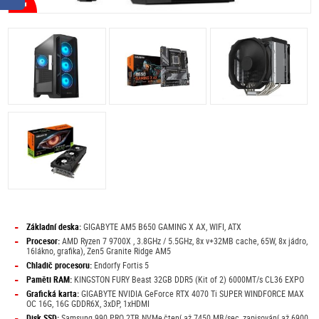
-
Základní deska:
GIGABYTE AM5 B650 GAMING X AX, WIFI, ATX
-
Procesor:
AMD Ryzen 7 9700X , 3.8GHz / 5.5GHz, 8x v+32MB cache, 65W, 8x jádro,
16lákno, grafika), Zen5 Granite Ridge AM5
-
Chladič procesoru:
Endorfy Fortis 5
-
Paměti RAM:
KINGSTON FURY Beast 32GB DDR5 (Kit of 2) 6000MT/s CL36 EXPO
-
Grafická karta:
GIGABYTE NVIDIA GeForce RTX 4070 Ti SUPER WINDFORCE MAX
OC 16G, 16G GDDR6X, 3xDP, 1xHDMI
-
Disk SSD:
Samsung 990 PRO 2TB NVMe,čtení až 7450 MB/sec, zapisování až 6900