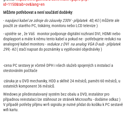
id=1150&tab=ov&lang=en
Můžete potřebovat a není součástí dodávky
:
-
napájecí kabel ze zdroje do zásuvky 230V - příplatek 40,-Kč
( můžete ale
použít ze starého PC, tiskárny, monitoru nebo LCD televize )
- ujistěte se , že Váš monitor podporuje digitální rozhraní DVI, HDMI nebo
displayport a máte k němu tento kabel a pokud ne - potřebujete redukci na
analogový kabel monitoru -
redukce z DVI na analog VGA D-sub - příplatek
299,- Kč
( stačí napsat do poznámky u vyplňování objednávky )
-cena PC sestavy je včetně DPH i všech služeb spojených s instalací a
otestováním počítače
-záruka je u DVD mechaniky, HDD a skříně 24 měsíců, paměti 60 měsíců, u
ostatních komponent 36 měsíců.
Windows je předinstalovaný systém bez obalu a DVD, instalátor pro
případnou reinstalaci lze stáhnout ze stránek Microsoftu - dodáme odkaz )
V případě potřeby příjmu wi-fi signálu je nutné přidat do košíku k PC sestavě
wifi kartu.