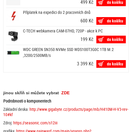
499 Kč
do košíku
Příplatek na expedici do 2 pracovních dnů
600 Kč
do košíku
C-TECH webkamera CAM-07HD, 720P - akce k PC
199 Kč
do košíku
WDC GREEN SN350 NVMe SSD WDS100T3G0C 1TB M.2
,3200/2500MB/s
3 399 Kč
do košíku
jinou skříň si můžete vybrat
ZDE
Podrobnosti o komponentech
Základní deska:
http://www.gigabyte.cz/products/page/mb/H410M-H-V3-rev-
10#kf
Zdroj:
https://seasonic.com/s12iii
grafika:
https://www.gainward.com/main/vgapro.php?