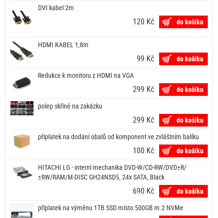
DVI kabel 2m
120 Kč
do košíku
HDMI KABEL 1,8m
99 Kč
do košíku
Redukce k monitoru z HDMI na VGA
299 Kč
do košíku
polep skříně na zakázku
299 Kč
do košíku
příplatek na dodání obalů od komponent ve zvláštním balíku
100 Kč
do košíku
HITACHI LG - interní mechanika DVD-W/CD-RW/DVD±R/
±RW/RAM/M-DISC GH24NSD5, 24x SATA, Black
690 Kč
do košíku
příplatek na výměnu 1TB SSD místo 500GB m.2 NVMe