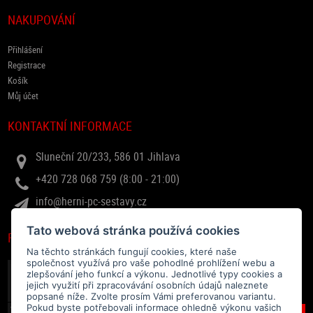
NAKUPOVÁNÍ
Přihlášení
Registrace
Košík
Můj účet
KONTAKTNÍ INFORMACE
Sluneční 20/233, 586 01 Jihlava
+420 728 068 759 (8:00 - 21:00)
info@herni-pc-sestavy.cz
Tato webová stránka používá cookies
RYCHLÝ DOTAZ
Na těchto stránkách fungují cookies, které naše
společnost využívá pro vaše pohodlné prohlížení webu a
zlepšování jeho funkcí a výkonu. Jednotlivé typy cookies a
jejich využití při zpracovávání osobních údajů naleznete
popsané níže. Zvolte prosím Vámi preferovanou variantu.
Pokud byste potřebovali informace ohledně výkonu vašich