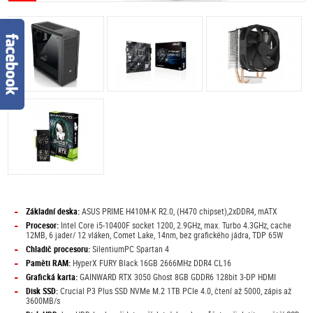
-
Základní deska:
ASUS PRIME H410M-K R2.0, (H470 chipset),2xDDR4, mATX
-
Procesor:
Intel Core i5-10400F socket 1200, 2.9GHz, max. Turbo 4.3GHz, cache
12MB, 6 jader/ 12 vláken, Comet Lake, 14nm, bez grafického jádra, TDP 65W
-
Chladič procesoru:
SilentiumPC Spartan 4
-
Paměti RAM:
HyperX FURY Black 16GB 2666MHz DDR4 CL16
-
Grafická karta:
GAINWARD RTX 3050 Ghost 8GB GDDR6 128bit 3-DP HDMI
-
Disk SSD:
Crucial P3 Plus SSD NVMe M.2 1TB PCIe 4.0, čtení až 5000, zápis až
3600MB/s