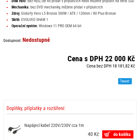
-
Disk HDD:
bez HDD, lze ho přidat v příplatcích nebo můžete připlatit na větší SSD
-
Mechanika:
bez DVD mechaniky, můžete přidat v příplatcích
-
Zdroj:
Endorfy Vero L5 Bronze 500W / ATX / 120mm / 80 Plus Bronze
-
Skříň:
EVOLVEO SHAW 1
-
Operační systém:
Windows 11 PRO OEM 64 bit
Nedostupné
Dostupnost:
Cena s DPH 22 000 Kč
Cena bez DPH 18 181,82 Kč
Tweet
Doplňky, příplatky a rozšíření:
Napájecí kabel 220V/230V cca 1m
40 Kč
do košíku