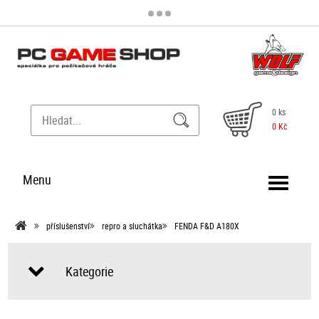
0 ks
0 Kč
Menu
příslušenství
repro a sluchátka
FENDA F&D A180X
Kategorie