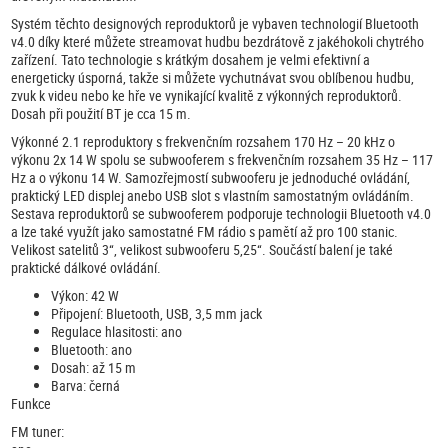
Systém těchto designových reproduktorů je vybaven technologií Bluetooth
v4.0 díky které můžete streamovat hudbu bezdrátově z jakéhokoli chytrého
zařízení. Tato technologie s krátkým dosahem je velmi efektivní a
energeticky úsporná, takže si můžete vychutnávat svou oblíbenou hudbu,
zvuk k videu nebo ke hře ve vynikající kvalitě z výkonných reproduktorů.
Dosah při použití BT je cca 15 m.
Výkonné 2.1 reproduktory s frekvenčním rozsahem 170 Hz – 20 kHz o
výkonu 2x 14 W spolu se subwooferem s frekvenčním rozsahem 35 Hz – 117
Hz a o výkonu 14 W. Samozřejmostí subwooferu je jednoduché ovládání,
praktický LED displej anebo USB slot s vlastním samostatným ovládáním.
Sestava reproduktorů se subwooferem podporuje technologii Bluetooth v4.0
a lze také využít jako samostatné FM rádio s pamětí až pro 100 stanic.
Velikost satelitů 3“, velikost subwooferu 5,25“. Součástí balení je také
praktické dálkové ovládání.
Výkon: 42 W
Připojení: Bluetooth, USB, 3,5 mm jack
Regulace hlasitosti: ano
Bluetooth: ano
Dosah: až 15 m
Barva: černá
Funkce
FM tuner: