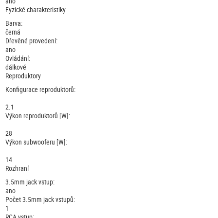
ano
Fyzické charakteristiky
Barva:
černá
Dřevěné provedení:
ano
Ovládání:
dálkové
Reproduktory
Konfigurace reproduktorů:
2.1
Výkon reproduktorů [W]:
28
Výkon subwooferu [W]:
14
Rozhraní
3.5mm jack vstup:
ano
Počet 3.5mm jack vstupů:
1
RCA vstup: