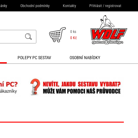
lánky
Obchodní podmínky
Kontakty
Přihlásit
/
registrovat
0 ks
0 Kč
POLEPY PC SESTAV
OSOBNÍ NABÍDKY