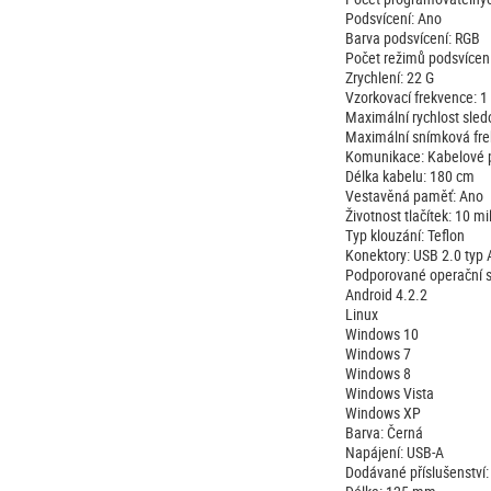
Podsvícení: Ano
Barva podsvícení: RGB
Počet režimů podsvícení
Zrychlení: 22 G
Vzorkovací frekvence: 1
Maximální rychlost sled
Maximální snímková fre
Komunikace: Kabelové p
Délka kabelu: 180 cm
Vestavěná paměť: Ano
Životnost tlačítek: 10 mil
Typ klouzání: Teflon
Konektory: USB 2.0 typ 
Podporované operační 
Android 4.2.2
Linux
Windows 10
Windows 7
Windows 8
Windows Vista
Windows XP
Barva: Černá
Napájení: USB-A
Dodávané příslušenství: 