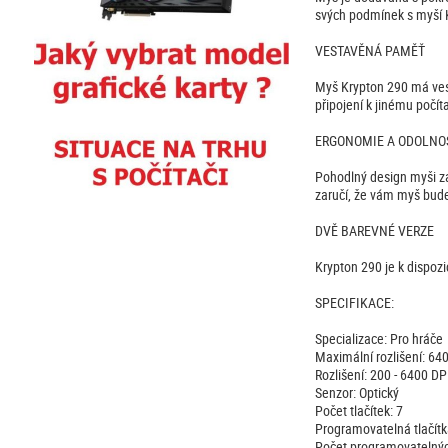
svých podmínek s myší 
VESTAVĚNÁ PAMĚŤ
Myš Krypton 290 má vest
připojení k jinému počít
ERGONOMIE A ODOLNO
Pohodlný design myši za
zaručí, že vám myš bude 
DVĚ BAREVNÉ VERZE
Krypton 290 je k dispoz
SPECIFIKACE:
Specializace: Pro hráče
Maximální rozlišení: 64
Rozlišení: 200 - 6400 DP
Senzor: Optický
Počet tlačítek: 7
Programovatelná tlačítk
Počet programovatelných