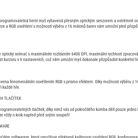
 programovatelná herní myš vybavená přesným optickým senzorem a extrémně odo
rze a RGB osvětlení s možností výběru z 16 milionů barev vám umožní plně přizp
uje optický snímač s maximálním rozlišením 6400 DPI, maximální rychlostí zpraco
st kurzoru v 6 nastaveních, což vám umožní myš dokonale přizpůsobit konkrétní hře
vena fenomenálním osvětlením RGB s prismo efektem. Díky možnosti výběru z 16 m
i každé hře.
H TLAČÍTEK
ogramovatelných tlačítek, díky nimž vás od pokročilého komba dělí pouze jedno kli
e vždy o krok napřed před svými soupeři!
TWARE
čilým softwarem, který umožňuje efektivně kalibrovat osvětlení RGB, konfigurova