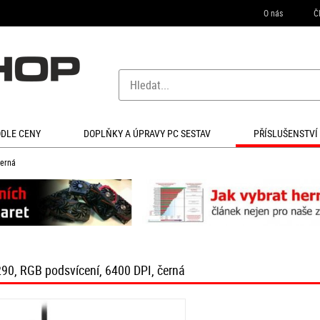
O nás
Č
ODLE CENY
DOPLŇKY A ÚPRAVY PC SESTAV
PŘÍSLUŠENSTVÍ
černá
90, RGB podsvícení, 6400 DPI, černá