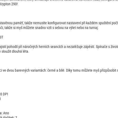
Krypton 290!
avěnou paměť, takže nemusíte konfigurovat nastavení při každém spuštění počít
ači, takže si myš můžete snadno vzít s sebou na výlet nebo na turnaj.
ST
jistí pohodlí při náročných herních seancích a nezatěžuje zápěstí. Spínače s živo
sloužit dlouhá léta.
ici ve dvou barevných variantách: černé a bílé. Díky tomu můžete myš přizpůsobit 
00 DPI
I
a: Ano
 tlačítek: 7