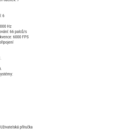
: 6
 000 Hz
ování: 66 palců/s
kvence: 6000 FPS
řipojení
.
A
systémy:
Uživatelská příručka