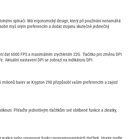
lnými spínači. Má ergonomický design, který při používání nenamáhá
ůsobit myš svým preferencím a dodat stojanu skutečně jedinečný
vání dat 6000 FPS a maximálním zrychlením 22G. Tlačítko pro změnu DPI
. Aktuální nastavení DPI se zobrazí na indikátoru DPI.
ilionů barev se Krypton 290 přizpůsobí vašim preferencím a zajistí
knutí. Přiřaďte jednotlivým tlačítkům své oblíbené funkce a zkratky,
t makra nebo upravovat funkci programovatelných tlačítek. Hrajte podle