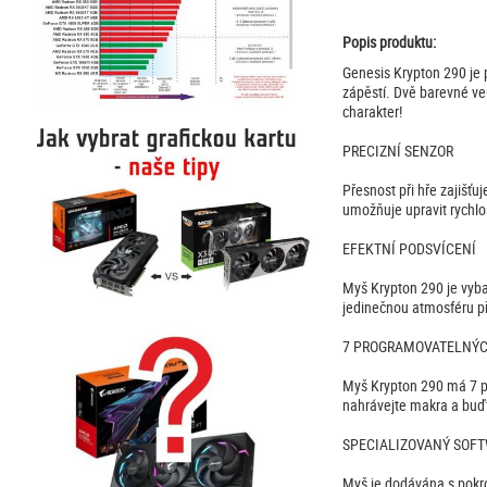
Popis produktu:
Genesis Krypton 290 je
zápěstí. Dvě barevné ve
charakter!
PRECIZNÍ SENZOR
Přesnost při hře zajišť
umožňuje upravit rychlo
EFEKTNÍ PODSVÍCENÍ
Myš Krypton 290 je vyba
jedinečnou atmosféru př
7 PROGRAMOVATELNÝC
Myš Krypton 290 má 7 pr
nahrávejte makra a buďt
SPECIALIZOVANÝ SOF
Myš je dodávána s pokro