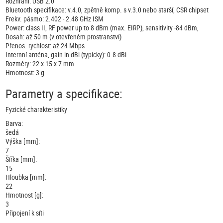
Rozhraní: USB 2.0
Bluetooth specifikace: v.4.0, zpětně komp. s v.3.0 nebo starší, CSR chipset
Frekv. pásmo: 2.402 - 2.48 GHz ISM
Power: class II, RF power up to 8 dBm (max. EIRP), sensitivity -84 dBm,
Dosah: až 50 m (v otevřeném prostranství)
Přenos. rychlost: až 24 Mbps
Internní anténa, gain in dBi (typicky): 0.8 dBi
Rozměry: 22 x 15 x 7 mm
Hmotnost: 3 g
Parametry a specifikace:
Fyzické charakteristiky
Barva:
šedá
Výška [mm]:
7
Šířka [mm]:
15
Hloubka [mm]:
22
Hmotnost [g]:
3
Připojení k síti