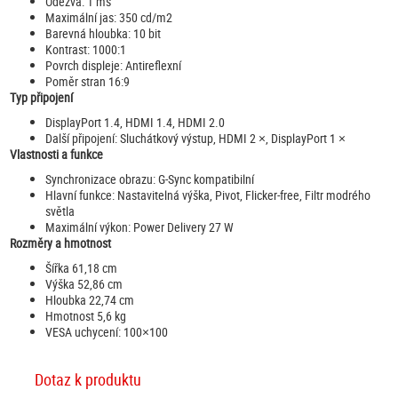
Odezva: 1 ms
Maximální jas: 350 cd/m2
Barevná hloubka: 10 bit
Kontrast: 1000:1
Povrch displeje: Antireflexní
Poměr stran 16:9
Typ připojení
DisplayPort 1.4, HDMI 1.4, HDMI 2.0
Další připojení: Sluchátkový výstup, HDMI 2 ×, DisplayPort 1 ×
Vlastnosti a funkce
Synchronizace obrazu: G-Sync kompatibilní
Hlavní funkce: Nastavitelná výška, Pivot, Flicker-free, Filtr modrého
světla
Maximální výkon: Power Delivery 27 W
Rozměry a hmotnost
Šířka 61,18 cm
Výška 52,86 cm
Hloubka 22,74 cm
Hmotnost 5,6 kg
VESA uchycení: 100×100
Dotaz k produktu