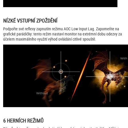
NÍZKÉ VSTUPNÍ ZPOŽDĚNÍ
Podpořte své reflexy zapnutím režimu AOC Low Input Lag. Zapomeňte na
grafické parádičky: tento režim nastaví monitor na extrémní dobu odezvy za
účelem maximálního využití výhod ovládání citlivé spouště.
6 HERNÍCH REŽIMŮ