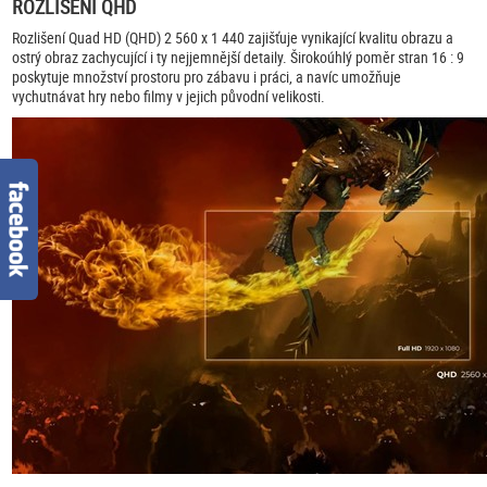
ROZLIŠENÍ QHD
Rozlišení Quad HD (QHD) 2 560 x 1 440 zajišťuje vynikající kvalitu obrazu a
ostrý obraz zachycující i ty nejjemnější detaily. Širokoúhlý poměr stran 16 : 9
poskytuje množství prostoru pro zábavu i práci, a navíc umožňuje
vychutnávat hry nebo filmy v jejich původní velikosti.