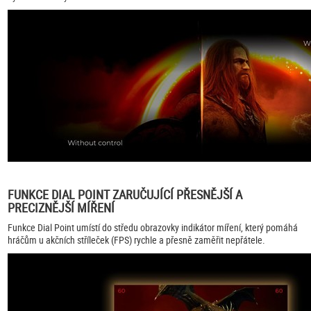
FUNKCE DIAL POINT ZARUČUJÍCÍ PŘESNĚJŠÍ A
PRECIZNĚJŠÍ MÍŘENÍ
Funkce Dial Point umístí do středu obrazovky indikátor míření, který pomáhá
hráčům u akčních stříleček (FPS) rychle a přesně zaměřit nepřátele.