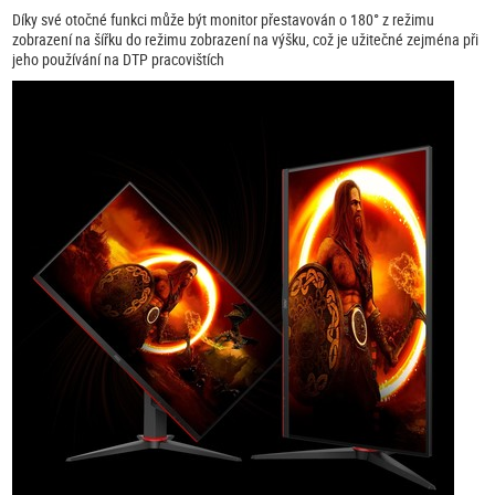
Díky své otočné funkci může být monitor přestavován o 180° z režimu
zobrazení na šířku do režimu zobrazení na výšku, což je užitečné zejména při
jeho používání na DTP pracovištích