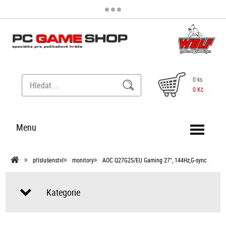
0 ks
0 Kč
Menu
příslušenství
monitory
AOC Q27G2S/EU Gaming 27", 144Hz,G-sync
Kategorie