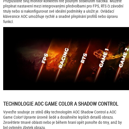
Přizpůsobte svůj monitor konkrétní hře pouhým stisknutím tlačítka. Můžete
přepínat nastavení mezi integrovanými předvolbami pro FPS, RTS či závodní
tituly nebo si nakonfigurovat své ideální podmínky a uložit je. Ovládací
klávesnice AOC umožňuje rychlé a snadné přepínání profilů nebo úpravu
funkcí.
TECHNOLOGIE AOC GAME COLOR A SHADOW CONTROL
Vyveďte souboje ze stínů díky technologiím AOC Shadow Control a AOC
Game Color! Upravte úrovně šedé a dosáhněte lepších detailů obrazu.
Zesvětlete tmavé oblasti nebo je během hraní opět ponořte do tmy, aniž by
byl ovlivněn zbytek obrazu.