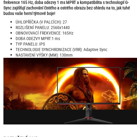
frekvence 165 Hz, doba odezvy 1 ms MPRT a kompatibilita s technologií G-
Sync zajišťují zachování čistého a ostrého obrazu bez ohledu na to, jak tuhé
budou vaše herní týmové boje!
ÚHLOPŘÍČKA (V PALCÍCH): 27
ROZLIŠENÍ PANELU: 2560x1440
OBNOVOVACÍ FREKVENCE: 165Hz
DOBA ODEZVY MPRT:1 ms
TYP PANELU: IPS
TECHNOLOGIE SYNCHRONIZACE (VRR): Adaptive Sync
NASTAVENÍ VÝŠKY (MM): 130mm