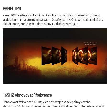
PANEL IPS
Panel IPS zajišťuje vynikající podání obrazu s naprosto přirozenými, přesto
však brilantními a přesnými barvami. Odstíny barev zůstávají stále stejné bez
ohledu na to, pod jakým úhlem obraz na displeji sledujete.
165HZ obnovovací frekvence
Obnovovací frekvence 165 Hz, více než dvojnásobek průmyslového
standardu 60 Hz, zajišťuje hedvábně plynulý chod her. Využijte potenciál vaší