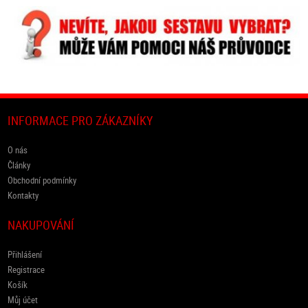
INFORMACE PRO ZÁKAZNÍKY
O nás
Články
Obchodní podmínky
Kontakty
NAKUPOVÁNÍ
Přihlášení
Registrace
Košík
Můj účet