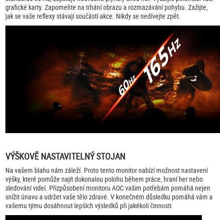
grafické karty. Zapomeňte na trhání obrazu a rozmazávání pohybu. Zažijte,
jak se vaše reflexy stávají součástí akce. Nikdy se nedívejte zpět.
VÝŠKOVĚ NASTAVITELNÝ STOJAN
Na vašem blahu nám záleží. Proto tento monitor nabízí možnost nastavení
výšky, které pomůže najít dokonalou polohu během práce, hraní her nebo
sledování videí. Přizpůsobení monitoru AOC vašim potřebám pomáhá nejen
snížit únavu a udržet vaše tělo zdravé. V konečném důsledku pomáhá vám a
vašemu týmu dosáhnout lepších výsledků při jakékoli činnosti.