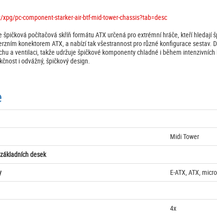
/xpg/pc-component-starker-air-btf-mid-tower-chassis?tab=desc
špičková počítačová skříň formátu ATX určená pro extrémní hráče, kteří hledají š
verzním konektorem ATX, a nabízí tak všestrannost pro různé konfigurace sestav.
chu a ventilaci, takže udržuje špičkové komponenty chladné i během intenzivních he
kčnost i odvážný, špičkový design.
e
Midi Tower
 základních desek
y
E-ATX, ATX, micro
4x