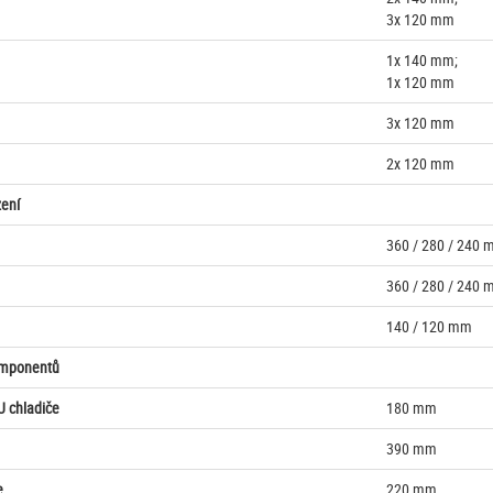
3x 120 mm
1x 140 mm;
1x 120 mm
3x 120 mm
2x 120 mm
ení
360 / 280 / 240
360 / 280 / 240
140 / 120 mm
omponentů
U chladiče
180 mm
390 mm
e
220 mm