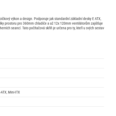
pičkový výkon a design. Podporuje jak standardní základní desky E ATX,
 Díky prostoru pro 360mm chladiče a až 12x 120mm ventilátorům zajišťuje
rních seancí. Tato počítačová skříň je určena pro ty, kteří u svých sestav
-ATX, Mini-ITX