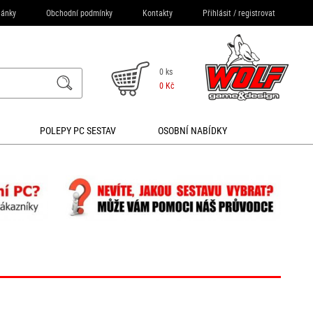
lánky
Obchodní podmínky
Kontakty
Přihlásit
/
registrovat
0 ks
0 Kč
POLEPY PC SESTAV
OSOBNÍ NABÍDKY