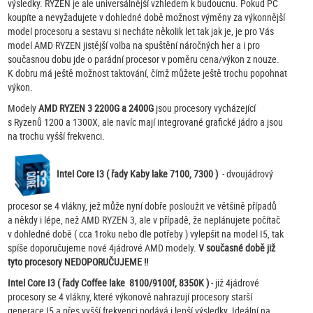
výsledky. RYZEN je ale universálnější vzhledem k budoucnu. Pokud PC
koupíte a nevyžadujete v dohledné době možnost výměny za výkonnější
model procesoru a sestavu si necháte několik let tak jak je, je pro Vás
model AMD RYZEN jistější volba na spuštění náročných her a i pro
současnou dobu jde o parádní procesor v poměru cena/výkon z nouze.
K dobru má ještě možnost taktování, čímž můžete ještě trochu popohnat
výkon.
Modely
AMD RYZEN 3 2200G a 2400G
jsou procesory vycházející
s Ryzenů 1200 a 1300X, ale navíc mají integrované grafické jádro a jsou
na trochu vyšší frekvenci.
Intel Core I3 ( řady Kaby lake 7100, 7300 )
- dvoujádrový
procesor se 4 vlákny, jež může nyní dobře posloužit ve většině případů
a někdy i lépe, než AMD RYZEN 3, ale v případě, že neplánujete počítač
v dohledné době ( cca 1roku nebo dle potřeby ) vylepšit na model I5, tak
spíše doporučujeme nové 4jádrové AMD modely.
V současné době již
tyto procesory NEDOPORUČUJEME !!
Intel Core I3 ( řady Coffee lake 8100/9100f, 8350K )
- již 4jádrové
procesory se 4 vlákny, které výkonově nahrazují procesory starší
generace I5 a přes vyšší frekvenci podává i lepší výsledky. Ideální na