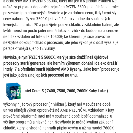
a ochuzený
AMD RYZEN 5 3500X, který má jen k 6 jádrům 6vláken
lze
určitě za příplatek doporučit, zejména RYZEN 3600 je ideální do herních
pc sestav i pro náročnější uživatele a je za dobrou cenu, ikdyž nyní šly
ceny nahoru. Ryzen 3500X je levné 6jádro vhodné do současných
levnějších herních PC a použijete pouze chladič v základním balení, ale
kvůli menšímu počtu jader nemá takovou výdrž do budoucna a cenově
není tak vzdálen od Intelu I5 10400F, ke kterému je sice provozně
nezbytné dokoupit chladič procesoru, ale jeho výkon je o dost výše a je
perspektivnější s jeho 12 vlákny.
Novinka je nyní RYZEN 5 5600X, který je sice dražší než 6jádrové
procesory starší generace, ale herním výkonem dohání i daleko dražší
Intely I7 a předhání starší 8jádrové AMD Ryzeny. Jako herní procesor je
jeví jako jeden z nejlepších procesorů na trhu.
Intel Core I5 ( 7400, 7500, 7600, 7600K Kaby Lake )
-
výkonný 4 jádrový procesor ( 4 vlákna ), který má v současné době
universálnější výkon oproti většině AMD RYZENŮM. Vzhledem k lety
prověřené platformě Intel má v současné době lepší optimalizaci u
většiny programů a hlavně her. Nevýhoda je méně kvalitní základní
chladič, který je vhodné nahradit příplatkovým a až na model 7600K