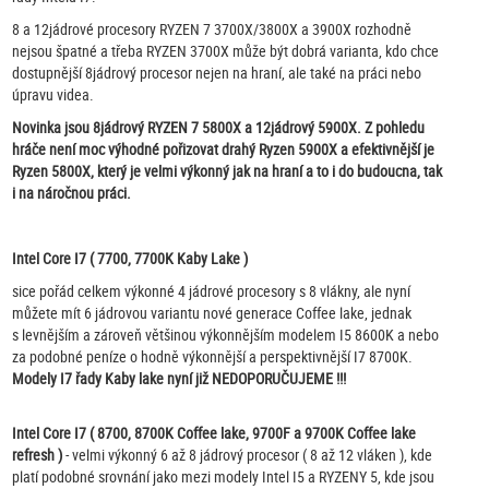
8 a 12jádrové procesory RYZEN 7 3700X/3800X a 3900X rozhodně
nejsou špatné a třeba RYZEN 3700X může být dobrá varianta, kdo chce
dostupnější 8jádrový procesor nejen na hraní, ale také na práci nebo
úpravu videa.
Novinka jsou 8jádrový RYZEN 7 5800X a 12jádrový 5900X. Z pohledu
hráče není moc výhodné pořizovat drahý Ryzen 5900X a efektivnější je
Ryzen 5800X, který je velmi výkonný jak na hraní a to i do budoucna, tak
i na náročnou práci.
Intel Core I7 ( 7700, 7700K Kaby Lake )
sice pořád celkem výkonné 4 jádrové procesory s 8 vlákny, ale nyní
můžete mít 6 jádrovou variantu nové generace Coffee lake, jednak
s levnějším a zároveň většinou výkonnějším modelem I5 8600K a nebo
za podobné peníze o hodně výkonnější a perspektivnější I7 8700K.
Modely I7 řady Kaby lake nyní již NEDOPORUČUJEME !!!
Intel Core I7 ( 8700, 8700K Coffee lake, 9700F a 9700K Coffee lake
refresh )
- velmi výkonný 6 až 8 jádrový procesor ( 8 až 12 vláken ), kde
platí podobné srovnání jako mezi modely Intel I5 a RYZENY 5, kde jsou