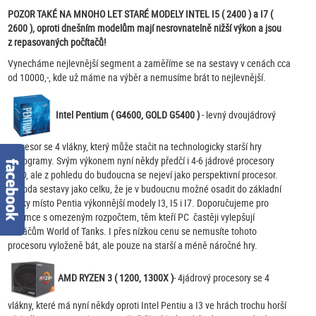
POZOR TAKÉ NA MNOHO LET STARÉ MODELY INTEL I5 ( 2400 ) a I7 (
2600 ), oproti dnešním modelům mají nesrovnatelně nižší výkon a jsou
z repasovaných počítačů!
Vynecháme nejlevnější segment a zaměříme se na sestavy v cenách cca
od 10000,-, kde už máme na výběr a nemusíme brát to nejlevnější.
Intel Pentium ( G4600, GOLD G5400 )
- levný dvoujádrový
procesor se 4 vlákny, který může stačit na technologicky starší hry
a programy. Svým výkonem nyní někdy předčí i 4-6 jádrové procesory
AMD, ale z pohledu do budoucna se nejeví jako perspektivní procesor.
Výhoda sestavy jako celku, že je v budoucnu možné osadit do základní
desky místo Pentia výkonnější modely I3, I5 i I7. Doporučujeme pro
zájemce s omezeným rozpočtem, těm kteří PC častěji vylepšují
a hráčům World of Tanks. I přes nízkou cenu se nemusíte tohoto
procesoru vyloženě bát, ale pouze na starší a méně náročné hry.
AMD RYZEN 3
( 1200, 1300X )
- 4jádrový procesory se 4
vlákny, které má nyní někdy oproti Intel Pentiu a I3 ve hrách trochu horší