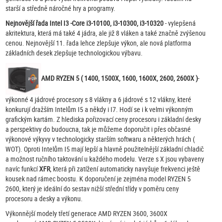
starší a středně náročné hry a programy.
Nejnovější řada Intel I3 -Core i3-10100, i3-10300, i3-10320
- vylepšená
akritektura, která má také 4 jádra, ale již 8 vláken a také značně zvýšenou
cenou. Nejnovější 11. řada lehce zlepšuje výkon, ale nová platforma
základních desek zlepšuje technologickou výbavu.
AMD RYZEN 5 ( 1400, 1500X, 1600, 1600X, 2600, 2600X )
-
výkonné 4 jádrové procesory s 8 vlákny a 6 jádrové s 12 vlákny, které
konkurují dražším Intelům I5 a někdy i I7. Hodí se i k velmi výkonným
grafickým kartám. Z hlediska pořizovací ceny procesoru i základní desky
a perspektivy do budoucna, tak je můžeme doporučit i přes občasné
výkonové výkyvy v technologicky starším softwaru a některých hrách (
WOT). Oproti Intelům I5 mají lepší a hlavně použitelnější základní chladič
a možnost ručního taktování u každého modelu. Verze s X jsou vybaveny
navíc funkcí
XFR
, která při zatížení automaticky navyšuje frekvenci ještě
kousek nad rámec boostu. K doporučení je zejména model RYZEN 5
2600, který je ideální do sestav nižší střední třídy v poměru ceny
procesoru a desky a výkonu.
Výkonnější modely třetí generace AMD RYZEN 3600, 3600X