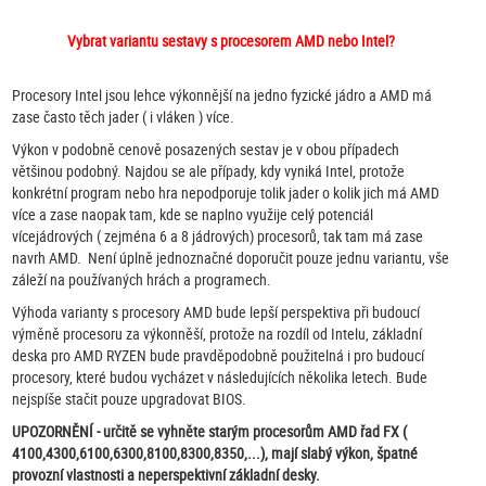
Vybrat variantu sestavy s procesorem AMD nebo Intel?
Procesory Intel jsou lehce výkonnější na jedno fyzické jádro a AMD má
zase často těch jader ( i vláken ) více.
Výkon v podobně cenově posazených sestav je v obou případech
většinou podobný. Najdou se ale případy, kdy vyniká Intel, protože
konkrétní program nebo hra nepodporuje tolik jader o kolik jich má AMD
více a zase naopak tam, kde se naplno využije celý potenciál
vícejádrových ( zejména 6 a 8 jádrových) procesorů, tak tam má zase
navrh AMD. Není úplně jednoznačné doporučit pouze jednu variantu, vše
záleží na používaných hrách a programech.
Výhoda varianty s procesory AMD bude lepší perspektiva při budoucí
výměně procesoru za výkonněší, protože na rozdíl od Intelu, základní
deska pro AMD RYZEN bude pravděpodobně použitelná i pro budoucí
procesory, které budou vycházet v následujících několika letech. Bude
nejspíše stačit pouze upgradovat BIOS.
UPOZORNĚNÍ - určitě se vyhněte starým procesorům AMD řad FX (
4100,4300,6100,6300,8100,8300,8350,...), mají slabý výkon, špatné
provozní vlastnosti a neperspektivní základní desky.