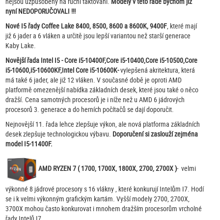
nejsou uzpůsobeny na ruční taktování.
Modely v této řadě bychom již
nyní NEDOPORUČOVALI !!!
Nové I5 řady Coffee Lake 8400, 8500, 8600 a 8600K, 9400F
, které mají
již 6 jader a 6 vláken a určitě jsou lepší variantou než starší generace
Kaby Lake.
Novější řada Intel I5 - Core i5-10400F,Core i5-10400,Core i5-10500,Core
i5-10600,i5-10600KF,Intel Core i5-10600K-
vylepšená akritektura, která
má také 6 jader, ale již 12 vláken. V současné době je oproti AMD
platformě omezenější nabídka základních desek, které jsou také o něco
dražší. Cena samotných procesorů je i níže než u AMD 6 jádrových
procesorů 3. generace a do herních počítačů se dají doporučit.
Nejnovější 11. řada lehce zlepšuje výkon, ale nová platforma základních
desek zlepšuje technologickou výbavu.
Doporučení si zaslouží zejména
model I5-11400F.
AMD RYZEN 7 ( 1700, 1700X, 1800X, 2700, 2700X )
- velmi
výkonné 8 jádrové procesory s 16 vlákny , které konkurují Intelům I7. Hodí
se i k velmi výkonným grafickým kartám. Vyšší modely 2700, 2700X,
3700X mohou často konkurovat i mnohem dražším procesorům vrcholné
řady Intelů I7.