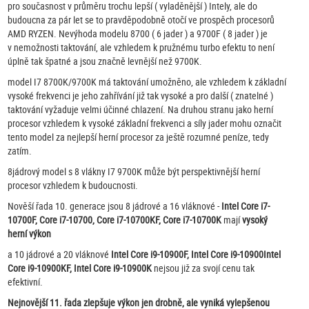
pro současnost v průměru trochu lepší ( vyladěnější ) Intely, ale do
budoucna za pár let se to pravděpodobně otočí ve prospěch procesorů
AMD RYZEN. Nevýhoda modelu 8700 ( 6 jader ) a 9700F ( 8 jader ) je
v nemožnosti taktování, ale vzhledem k pružnému turbo efektu to není
úplně tak špatné a jsou značně levnější než 9700K.
model I7 8700K/9700K má taktování umožněno, ale vzhledem k základní
vysoké frekvenci je jeho zahřívání již tak vysoké a pro další ( znatelné )
taktování vyžaduje velmi účinné chlazení. Na druhou stranu jako herní
procesor vzhledem k vysoké základní frekvenci a síly jader mohu označit
tento model za nejlepší herní procesor za ještě rozumné peníze, tedy
zatím.
8jádrový model s 8 vlákny I7 9700K může být perspektivnější herní
procesor vzhledem k budoucnosti.
Nověší řada 10. generace jsou 8 jádrové a 16 vláknové -
Intel Core i7-
10700F, Core i7-10700, Core i7-10700KF, Core i7-10700K
mají
vysoký
herní výkon
a 10 jádrové a 20 vláknové
Intel Core i9-10900F, Intel Core i9-10900Intel
Core i9-10900KF, Intel Core i9-10900K
nejsou již za svojí cenu tak
efektivní.
Nejnovější 11. řada zlepšuje výkon jen drobně, ale vyniká vylepšenou