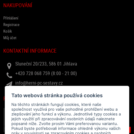
NAKUPOVÁNÍ
Přihlášení
Registrace
Košík
Můj účet
KONTAKTNÍ INFORMACE
Sluneční 20/233, 586 01 Jihlava
+420 728 068 759 (8:00 - 21:00)
info@herni-pc-sestavy.cz
Tato webová stránka používá cookies
RYCHLÝ DOTAZ
Na těchto stránkách fungují cookies, které naše
společnost využívá pro vaše pohodlné prohlížení webu a
zlepšování jeho funkcí a výkonu. Jednotlivé typy cookies a
jejich využití při zpracovávání osobních údajů naleznete
popsané níže. Zvolte prosím Vámi preferovanou variantu.
Pokud byste potřebovali informace ohledně výkonu vašich
práv v souvislosti se zpracováním cookies a osobních