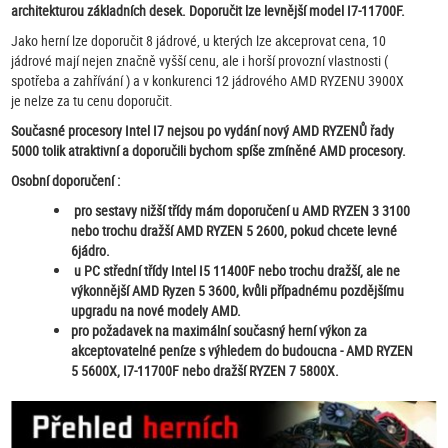
architekturou základních desek. Doporučit lze levnější model I7-11700F.
Jako herní lze doporučit 8 jádrové, u kterých lze akceprovat cena, 10
jádrové mají nejen značně vyšší cenu, ale i horší provozní vlastnosti (
spotřeba a zahřívání ) a v konkurenci 12 jádrového AMD RYZENU 3900X
je nelze za tu cenu doporučit.
Současné procesory Intel I7 nejsou po vydání nový AMD RYZENŮ řady
5000 tolik atraktivní a doporučili bychom spíše zmíněné AMD procesory.
Osobní doporučení :
pro sestavy nižší třídy mám doporučení u AMD RYZEN 3 3100
nebo trochu dražší AMD RYZEN 5 2600, pokud chcete levné
6jádro.
u PC střední třídy Intel I5 11400F nebo trochu dražší, ale ne
výkonnější AMD Ryzen 5 3600, kvůli případnému pozdějšímu
upgradu na nové modely AMD.
pro požadavek na maximální současný herní výkon za
akceptovatelné peníze s výhledem do budoucna - AMD RYZEN
5 5600X, I7-11700F nebo dražší RYZEN 7 5800X.